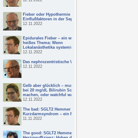
Fieber oder Hypothermie –
Einflußfaktoren in der Sepsis
12.11.2022
Epidurales Fieber – ein wirklich
heißes Thema: Wenn
Lokalanästhetika systemisch wirken!
12.11.2022
Das nephrozentristische Weltbild
12.11.2022
Gelb aber glücklich – muss ich mir
bei 20 mg/dL Bilirubin Sorgen
machen, oder watchful waiting?
12.11.2022
The bad: SGLT2 Hemmer und
Kurzdarmsyndrom – ein Fall
11.11.2022
The good: SGLT2 Hemmer in der
Herzinsuffizienz: Haben die neuen