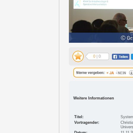
0
| 0
Weitere Informationen
Titel:
System
Vortragender:
Christi
Univers
Datum:
11.11.