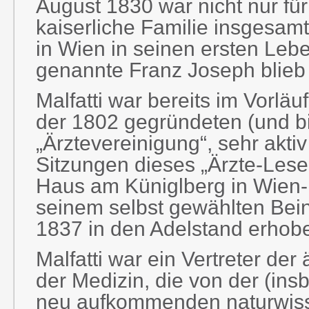
August 1830 war nicht nur für
kaiserliche Familie insgesam
in Wien in seinen ersten Leb
genannte Franz Joseph blieb 
Malfatti war bereits im Vorläu
der 1802 gegründeten (und bi
„Ärztevereinigung“, sehr akt
Sitzungen dieses „Ärzte-Lesekr
Haus am Küniglberg in Wien-H
seinem selbst gewählten Bein
1837 in den Adelstand erhob
Malfatti war ein Vertreter de
der Medizin, die von der (ins
neu aufkommenden naturwisse