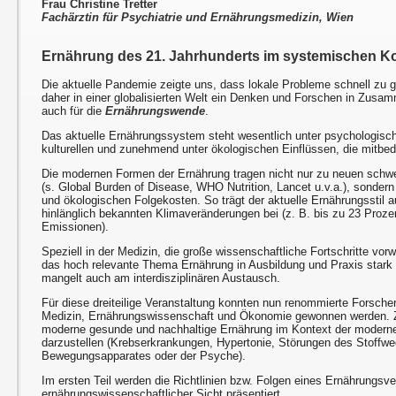
Frau Christine Tretter
Fachärztin für Psychiatrie und Ernährungsmedizin, Wien
Ernährung des 21. Jahrhunderts im systemischen K
Die aktuelle Pandemie zeigte uns, dass lokale Probleme schnell zu 
daher in einer globalisierten Welt ein Denken und Forschen in Zusam
auch für die
Ernährungswende
.
Das aktuelle Ernährungssystem steht wesentlich unter psychologische
kulturellen und zunehmend unter ökologischen Einflüssen, die mitb
Die modernen Formen der Ernährung tragen nicht nur zu neuen schw
(s. Global Burden of Disease, WHO Nutrition, Lancet u.v.a.), sondern
und ökologischen Folgekosten. So trägt der aktuelle Ernährungsstil
hinlänglich bekannten Klimaveränderungen bei (z. B. bis zu 23 Proz
Emissionen).
Speziell in der Medizin, die große wissenschaftliche Fortschritte vorw
das hoch relevante Thema Ernährung in Ausbildung und Praxis stark 
mangelt auch am interdisziplinären Austausch.
Für diese dreiteilige Veranstaltung konnten nun renommierte Forsch
Medizin, Ernährungswissenschaft und Ökonomie gewonnen werden. Zie
moderne gesunde und nachhaltige Ernährung im Kontext der modernen
darzustellen (Krebserkrankungen, Hypertonie, Störungen des Stoffwe
Bewegungsapparates oder der Psyche).
Im ersten Teil werden die Richtlinien bzw. Folgen eines Ernährungsv
ernährungswissenschaftlicher Sicht präsentiert.