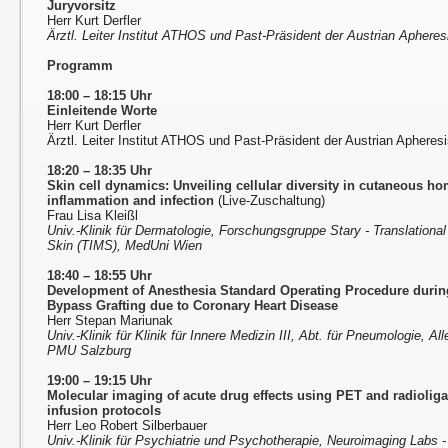
Juryvorsitz
Herr Kurt Derfler
Ärztl. Leiter Institut ATHOS und Past-Präsident der Austrian Aphere
Programm
18:00 – 18:15 Uhr
Einleitende Worte
Herr Kurt Derfler
Ärztl. Leiter Institut ATHOS und Past-Präsident der Austrian Aphere
18:20 – 18:35 Uhr
Skin cell dynamics: Unveiling cellular diversity in cutaneous ho
inflammation and infection
(Live-Zuschaltung)
Frau Lisa Kleißl
Univ.-Klinik für Dermatologie, Forschungsgruppe Stary - Translatio
Skin (TIMS), MedUni Wien
18:40 – 18:55 Uhr
Development of Anesthesia Standard Operating Procedure duri
Bypass Grafting due to Coronary Heart Disease
Herr Stepan Mariunak
Univ.-Klinik für Klinik für Innere Medizin III, Abt. für Pneumologie, A
PMU Salzburg
19:00 – 19:15 Uhr
Molecular imaging of acute drug effects using PET and radiolig
infusion protocols
Herr Leo Robert Silberbauer
Univ.-Klinik für Psychiatrie und Psychotherapie, Neuroimaging Lab