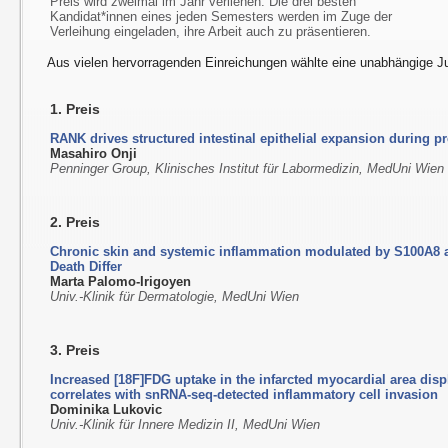
Preis wird zweimal im Jahr verliehen. Die drei besten
Kandidat*innen eines jeden Semesters werden im Zuge der
Verleihung eingeladen, ihre Arbeit auch zu präsentieren.
Aus vielen hervorragenden Einreichungen wählte eine unabhängige Ju
1. Preis
RANK drives structured intestinal epithelial expansion during 
Masahiro Onji
Penninger Group, Klinisches Institut für Labormedizin, MedUni Wien
2. Preis
Chronic skin and systemic inflammation modulated by S100A8 
Death Differ
Marta Palomo-Irigoyen
Univ.-Klinik für Dermatologie, MedUni Wien
3. Preis
Increased [18F]FDG uptake in the infarcted myocardial area d
correlates with snRNA-seq-detected inflammatory cell invasion
Dominika Lukovic
Univ.-Klinik für Innere Medizin II, MedUni Wien