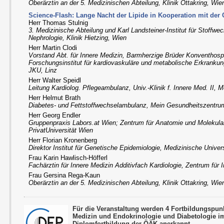
Oberärztin an der 5. Medizinischen Abteilung, Klinik Ottakring, Wie
Science-Flash: Lange Nacht der Lipide in Kooperation mit der 
Herr Thomas Stulnig
3. Medizinische Abteilung und Karl Landsteiner-Institut für Stoffw
Nephrologie, Klinik Hietzing, Wien
Herr Martin Clodi
Vorstand Abt. für Innere Medizin, Barmherzige Brüder Konventhospi
Forschungsinstitut für kardiovaskuläre und metabolische Erkrankun
JKU, Linz
Herr Walter Speidl
Leitung Kardiolog. Pflegeambulanz, Univ.-Klinik f. Innere Med. II,
Herr Helmut Brath
Diabetes- und Fettstoffwechselambulanz, Mein Gesundheitszentru
Herr Georg Endler
Gruppenpraxis Labors.at Wien; Zentrum für Anatomie und Molekul
PrivatUniversität Wien
Herr Florian Kronenberg
Direktor Institut für Genetische Epidemiologie, Medizinische Univer
Frau Karin Hawlisch-Höfferl
Fachärztin für Innere Medizin Additivfach Kardiologie, Zentrum für 
Frau Gersina Rega-Kaun
Oberärztin an der 5. Medizinischen Abteilung, Klinik Ottakring, Wie
Für die Veranstaltung werden 4 Fortbildungspun
Medizin und Endokrinologie und Diabetologie 
Diplomfortbildung der ÖÄK anerkannt.