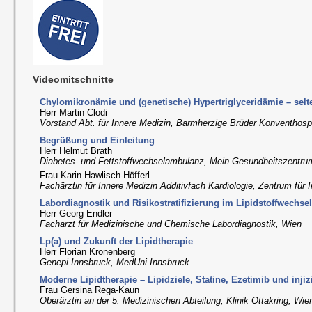
Videomitschnitte
Chylomikronämie und (genetische) Hypertriglyceridämie – selte
Herr Martin Clodi
Vorstand Abt. für Innere Medizin, Barmherzige Brüder Konventhospi
Begrüßung und Einleitung
Herr Helmut Brath
Diabetes- und Fettstoffwechselambulanz, Mein Gesundheitszentru
Frau Karin Hawlisch-Höfferl
Fachärztin für Innere Medizin Additivfach Kardiologie, Zentrum für 
Labordiagnostik und Risikostratifizierung im Lipidstoffwechse
Herr Georg Endler
Facharzt für Medizinische und Chemische Labordiagnostik, Wien
Lp(a) und Zukunft der Lipidtherapie
Herr Florian Kronenberg
Genepi Innsbruck, MedUni Innsbruck
Moderne Lipidtherapie – Lipidziele, Statine, Ezetimib und inji
Frau Gersina Rega-Kaun
Oberärztin an der 5. Medizinischen Abteilung, Klinik Ottakring, Wie