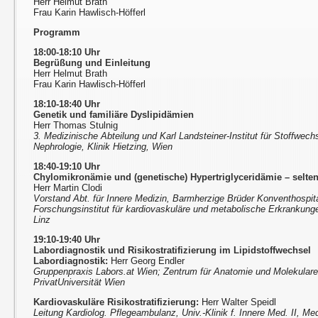
Herr Helmut Brath
Frau Karin Hawlisch-Höfferl
Programm
18:00-18:10 Uhr
Begrüßung und Einleitung
Herr Helmut Brath
Frau Karin Hawlisch-Höfferl
18:10-18:40 Uhr
Genetik und familiäre Dyslipidämien
Herr Thomas Stulnig
3. Medizinische Abteilung und Karl Landsteiner-Institut für Stoffwec
Nephrologie, Klinik Hietzing, Wien
18:40-19:10 Uhr
Chylomikronämie und (genetische) Hypertriglyceridämie – selten
Herr Martin Clodi
Vorstand Abt. für Innere Medizin, Barmherzige Brüder Konventhospita
Forschungsinstitut für kardiovaskuläre und metabolische Erkrankung
Linz
19:10-19:40 Uhr
Labordiagnostik und Risikostratifizierung im Lipidstoffwechsel
Labordiagnostik:
Herr Georg Endler
Gruppenpraxis Labors.at Wien; Zentrum für Anatomie und Molekular
PrivatUniversität Wien
Kardiovaskuläre Risikostratifizierung:
Herr Walter Speidl
Leitung Kardiolog. Pflegeambulanz, Univ.-Klinik f. Innere Med. II, M