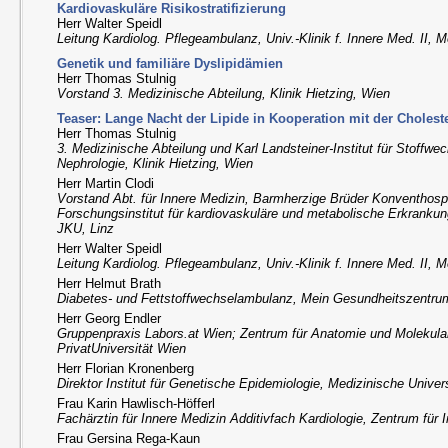
Kardiovaskuläre Risikostratifizierung
Herr Walter Speidl
Leitung Kardiolog. Pflegeambulanz, Univ.-Klinik f. Innere Med. II,
Genetik und familiäre Dyslipidämien
Herr Thomas Stulnig
Vorstand 3. Medizinische Abteilung, Klinik Hietzing, Wien
Teaser: Lange Nacht der Lipide in Kooperation mit der Choleste
Herr Thomas Stulnig
3. Medizinische Abteilung und Karl Landsteiner-Institut für Stoffw
Nephrologie, Klinik Hietzing, Wien
Herr Martin Clodi
Vorstand Abt. für Innere Medizin, Barmherzige Brüder Konventhospi
Forschungsinstitut für kardiovaskuläre und metabolische Erkrankun
JKU, Linz
Herr Walter Speidl
Leitung Kardiolog. Pflegeambulanz, Univ.-Klinik f. Innere Med. II,
Herr Helmut Brath
Diabetes- und Fettstoffwechselambulanz, Mein Gesundheitszentru
Herr Georg Endler
Gruppenpraxis Labors.at Wien; Zentrum für Anatomie und Molekul
PrivatUniversität Wien
Herr Florian Kronenberg
Direktor Institut für Genetische Epidemiologie, Medizinische Univer
Frau Karin Hawlisch-Höfferl
Fachärztin für Innere Medizin Additivfach Kardiologie, Zentrum für 
Frau Gersina Rega-Kaun