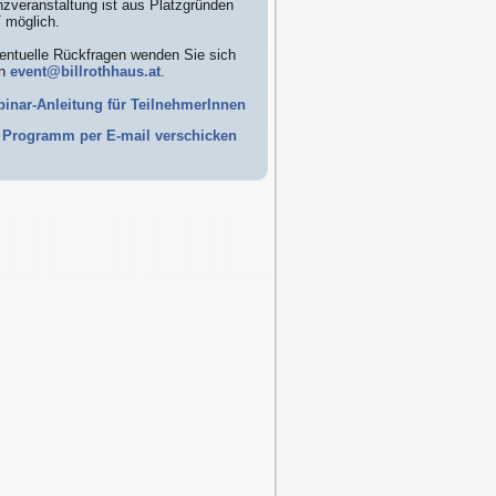
zveranstaltung ist aus Platzgründen
 möglich.
entuelle Rückfragen wenden Sie sich
an
event@billrothhaus.at
.
inar-Anleitung für TeilnehmerInnen
Programm per E-mail verschicken