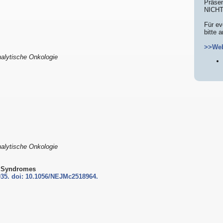
Präsen
NICHT
Für ev
bitte 
>>Web
analytische Onkologie
analytische Onkologie
ry Syndromes
035. doi: 10.1056/NEJMc2518964.