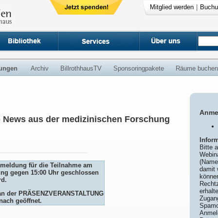
Mitglied werden
|
Buchu
ungen
Archiv
BillrothhausTV
Sponsoringpakete
Räume buchen
Anme
p News aus der medizinischen Forschung
Infor
Bitte 
Webina
(Name
Anmeldung für die Teilnahme am
damit 
ng gegen 15:00 Uhr geschlossen
könne
rd.
Rechtz
erhalt
me an der PRÄSENZVERANSTALTUNG
Zugang
nach geöffnet.
Spamor
Anmel