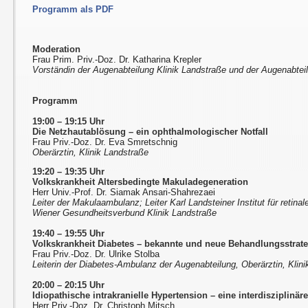
Programm als PDF
Moderation
Frau Prim. Priv.-Doz. Dr. Katharina Krepler
Vorständin der Augenabteilung Klinik Landstraße und der Augenabtei
Programm
19:00 – 19:15 Uhr
Die Netzhautablösung
–
ein ophthalmologischer Notfall
Frau Priv.-Doz. Dr. Eva Smretschnig
Oberärztin, Klinik Landstraße
19:20 – 19:35 Uhr
Volkskrankheit Altersbedingte Makuladegeneration
Herr Univ.-Prof. Dr. Siamak Ansari-Shahrezaei
Leiter der Makulaambulanz; Leiter Karl Landsteiner Institut für retin
Wiener Gesundheitsverbund Klinik Landstraße
19:40 – 19:55 Uhr
Volkskrankheit Diabetes – bekannte und neue Behandlungsstrate
Frau Priv.-Doz. Dr. Ulrike Stolba
Leiterin der Diabetes-Ambulanz der Augenabteilung, Oberärztin, Klin
20:00 – 20:15 Uhr
Idiopathische intrakranielle Hypertension – eine interdisziplinä
Herr Priv.-Doz. Dr. Christoph Mitsch