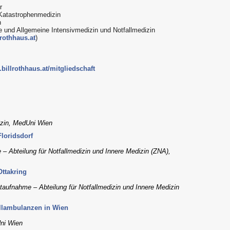
r
d Katastrophenmedizin
n
che und Allgemeine Intensivmedizin und Notfallmedizin
rothhaus.at
)
billrothhaus.at/mitgliedschaft
dizin, MedUni Wien
Floridsdorf
– Abteilung für Notfallmedizin und Innere Medizin (ZNA),
Ottakring
taufnahme – Abteilung für Notfallmedizin und Innere Medizin
allambulanzen in Wien
Uni Wien