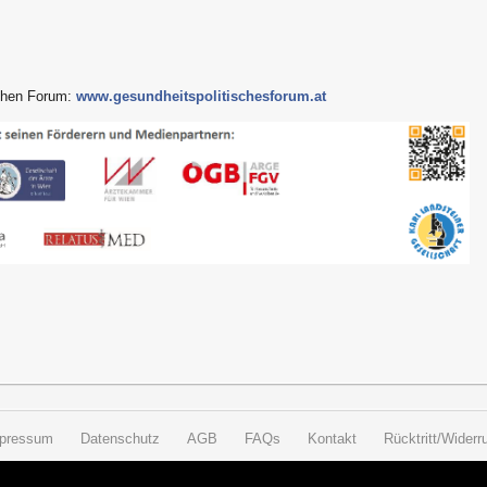
schen Forum:
www.gesundheitspolitischesforum.at
pressum
Datenschutz
AGB
FAQs
Kontakt
Rücktritt/Widerru