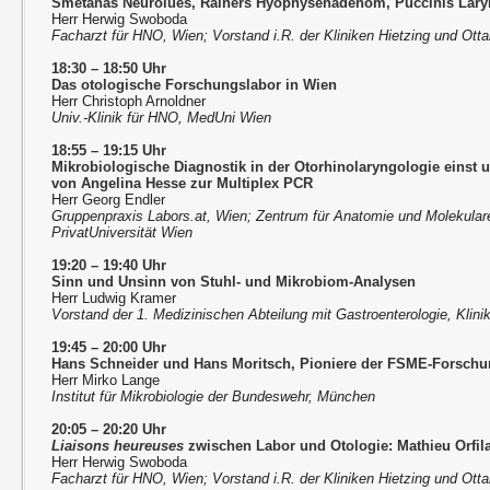
Smetanas Neurolues, Rainers Hyophysenadenom, Puccinis Lar
Herr Herwig Swoboda
Facharzt für HNO, Wien; Vorstand i.R. der Kliniken Hietzing und Otta
18:30 – 18:50 Uhr
Das otologische Forschungslabor in Wien
Herr Christoph Arnoldner
Univ.-Klinik für HNO, MedUni Wien
18:55 – 19:15 Uhr
Mikrobiologische Diagnostik in der Otorhinolaryngologie einst 
von Angelina Hesse zur Multiplex PCR
Herr Georg Endler
Gruppenpraxis Labors.at, Wien; Zentrum für Anatomie und Molekula
PrivatUniversität Wien
19:20 – 19:40 Uhr
Sinn und Unsinn von Stuhl- und Mikrobiom-Analysen
Herr Ludwig Kramer
Vorstand der 1. Medizinischen Abteilung mit Gastroenterologie, Klini
19:45 – 20:00 Uhr
Hans Schneider und Hans Moritsch, Pioniere der FSME-Forschun
Herr Mirko Lange
Institut für Mikrobiologie der Bundeswehr, München
20:05 – 20:20 Uhr
Liaisons heureuses
zwischen Labor und Otologie: Mathieu Orfila
Herr Herwig Swoboda
Facharzt für HNO, Wien; Vorstand i.R. der Kliniken Hietzing und Otta