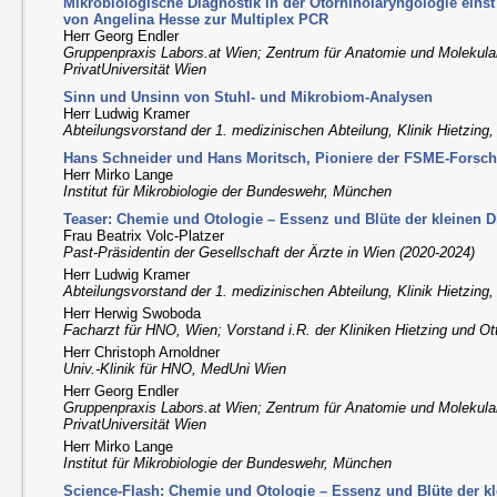
Mikrobiologische Diagnostik in der Otorhinolaryngologie einst
von Angelina Hesse zur Multiplex PCR
Herr Georg Endler
Gruppenpraxis Labors.at Wien; Zentrum für Anatomie und Molekul
PrivatUniversität Wien
Sinn und Unsinn von Stuhl- und Mikrobiom-Analysen
Herr Ludwig Kramer
Abteilungsvorstand der 1. medizinischen Abteilung, Klinik Hietzing
Hans Schneider und Hans Moritsch, Pioniere der FSME-Forsch
Herr Mirko Lange
Institut für Mikrobiologie der Bundeswehr, München
Teaser: Chemie und Otologie – Essenz und Blüte der kleinen 
Frau Beatrix Volc-Platzer
Past-Präsidentin der Gesellschaft der Ärzte in Wien (2020-2024)
Herr Ludwig Kramer
Abteilungsvorstand der 1. medizinischen Abteilung, Klinik Hietzing
Herr Herwig Swoboda
Facharzt für HNO, Wien; Vorstand i.R. der Kliniken Hietzing und Ot
Herr Christoph Arnoldner
Univ.-Klinik für HNO, MedUni Wien
Herr Georg Endler
Gruppenpraxis Labors.at Wien; Zentrum für Anatomie und Molekul
PrivatUniversität Wien
Herr Mirko Lange
Institut für Mikrobiologie der Bundeswehr, München
Science-Flash: Chemie und Otologie – Essenz und Blüte der k