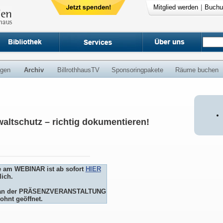
Mitglied werden
|
Buchu
ngen
Archiv
BillrothhausTV
Sponsoringpakete
Räume buchen
altschutz – richtig dokumentieren!
e am WEBINAR ist ab sofort
HIER
ich.
me an der PRÄSENZVERANSTALTUNG
ohnt geöffnet.