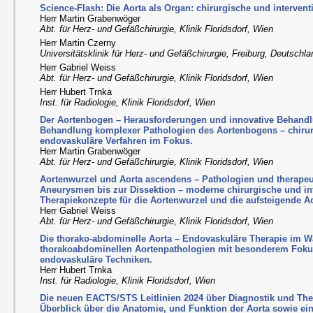
Science-Flash: Die Aorta als Organ: chirurgische und interven
Herr Martin Grabenwöger
Abt. für Herz- und Gefäßchirurgie, Klinik Floridsdorf, Wien
Herr Martin Czerny
Universitätsklinik für Herz- und Gefäßchirurgie, Freiburg, Deutschl
Herr Gabriel Weiss
Abt. für Herz- und Gefäßchirurgie, Klinik Floridsdorf, Wien
Herr Hubert Trnka
Inst. für Radiologie, Klinik Floridsdorf, Wien
Der Aortenbogen – Herausforderungen und innovative Behandl
Behandlung komplexer Pathologien des Aortenbogens – chirur
endovaskuläre Verfahren im Fokus.
Herr Martin Grabenwöger
Abt. für Herz- und Gefäßchirurgie, Klinik Floridsdorf, Wien
Aortenwurzel und Aorta ascendens – Pathologien und therapeu
Aneurysmen bis zur Dissektion – moderne chirurgische und int
Therapiekonzepte für die Aortenwurzel und die aufsteigende Ao
Herr Gabriel Weiss
Abt. für Herz- und Gefäßchirurgie, Klinik Floridsdorf, Wien
Die thorako-abdominelle Aorta – Endovaskuläre Therapie im W
thorakoabdominellen Aortenpathologien mit besonderem Fokus
endovaskuläre Techniken.
Herr Hubert Trnka
Inst. für Radiologie, Klinik Floridsdorf, Wien
Die neuen EACTS/STS Leitlinien 2024 über Diagnostik und The
Überblick über die Anatomie, und Funktion der Aorta sowie eine