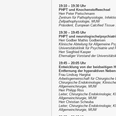
19:10 – 19:30 Uhr
PHPT und Knochenstoffwechsel
Herr Peter Pietschmann
Zentrum für Pathophysiologie, Infekti
Zellpathophysiologie, MUW
Präsident, European Calcified Tissue
19:30 – 19:45 Uhr
PHPT und neurologische/psychiatri
Herr Godber Mathis Godbersen
Klinische Abteilung für Allgemeine Psy
Universitätsklinik für Psychiatrie un
Herr Siegfried Kasper
Ehemaliger Vorstand der Universitäts
19:45 – 20:05 Uhr
Entwicklung von der beidseitigen Ha
Entfernung der hyperaktiven Neben
Frau Lindsay Hargitai
Arbeitsgemeinschaft für Chirurgische E
Chirurgische Endokrinologie; Klinische 
Allgemeinchirurgie, MUW
Herr Philipp Riss
Leiter; Chirurgische Endokrinologie; Kl
Allgemeinchirurgie, MUW
Herr Christian Scheuba
Leiter; Chirurgische Endokrinologie; Kl
Allgemeinchirurgie, MUW