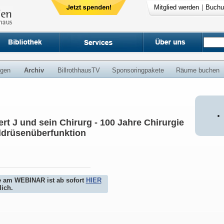
Mitglied werden
|
Buchu
ngen
Archiv
BillrothhausTV
Sponsoringpakete
Räume buchen
ert J und sein Chirurg - 100 Jahre Chirurgie
ddrüsenüberfunktion
e am WEBINAR ist ab sofort
HIER
ich.