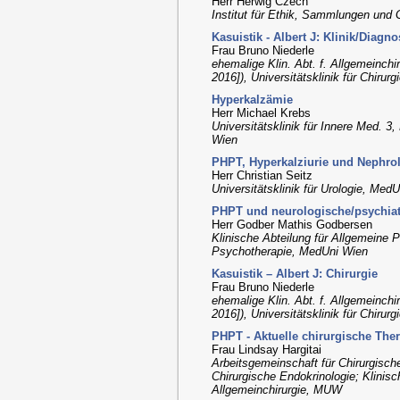
Herr Herwig Czech
Institut für Ethik, Sammlungen und
Kasuistik - Albert J: Klinik/Diagno
Frau Bruno Niederle
ehemalige Klin. Abt. f. Allgemeinchir
2016]), Universitätsklinik für Chiru
Hyperkalzämie
Herr Michael Krebs
Universitätsklinik für Innere Med. 3
Wien
PHPT, Hyperkalziurie und Nephrol
Herr Christian Seitz
Universitätsklinik für Urologie, Med
PHPT und neurologische/psychiat
Herr Godber Mathis Godbersen
Klinische Abteilung für Allgemeine Ps
Psychotherapie, MedUni Wien
Kasuistik – Albert J: Chirurgie
Frau Bruno Niederle
ehemalige Klin. Abt. f. Allgemeinchir
2016]), Universitätsklinik für Chiru
PHPT - Aktuelle chirurgische The
Frau Lindsay Hargitai
Arbeitsgemeinschaft für Chirurgische
Chirurgische Endokrinologie; Klinisch
Allgemeinchirurgie, MUW