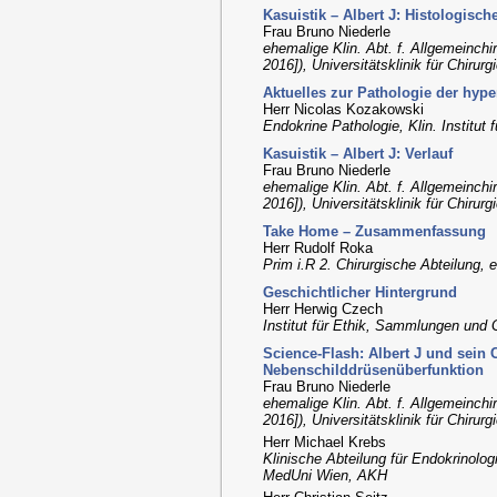
Kasuistik – Albert J: Histologisch
Frau Bruno Niederle
ehemalige Klin. Abt. f. Allgemeinchir
2016]), Universitätsklinik für Chiru
Aktuelles zur Pathologie der hyp
Herr Nicolas Kozakowski
Endokrine Pathologie, Klin. Institut
Kasuistik – Albert J: Verlauf
Frau Bruno Niederle
ehemalige Klin. Abt. f. Allgemeinchir
2016]), Universitätsklinik für Chiru
Take Home – Zusammenfassung
Herr Rudolf Roka
Prim i.R 2. Chirurgische Abteilung, 
Geschichtlicher Hintergrund
Herr Herwig Czech
Institut für Ethik, Sammlungen und
Science-Flash: Albert J und sein 
Nebenschilddrüsenüberfunktion
Frau Bruno Niederle
ehemalige Klin. Abt. f. Allgemeinchir
2016]), Universitätsklinik für Chiru
Herr Michael Krebs
Klinische Abteilung für Endokrinologi
MedUni Wien, AKH