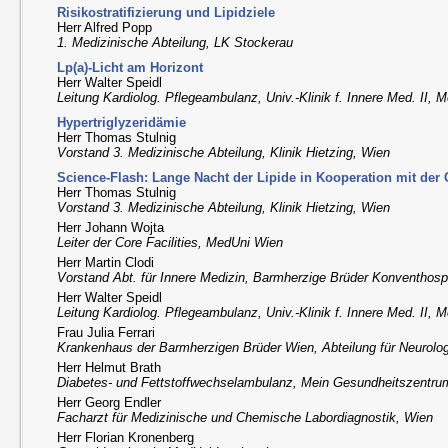
Risikostratifizierung und Lipidziele
Herr Alfred Popp
1. Medizinische Abteilung, LK Stockerau
Lp(a)-Licht am Horizont
Herr Walter Speidl
Leitung Kardiolog. Pflegeambulanz, Univ.-Klinik f. Innere Med. II,
Hypertriglyzeridämie
Herr Thomas Stulnig
Vorstand 3. Medizinische Abteilung, Klinik Hietzing, Wien
Science-Flash: Lange Nacht der Lipide in Kooperation mit der 
Herr Thomas Stulnig
Vorstand 3. Medizinische Abteilung, Klinik Hietzing, Wien
Herr Johann Wojta
Leiter der Core Facilities, MedUni Wien
Herr Martin Clodi
Vorstand Abt. für Innere Medizin, Barmherzige Brüder Konventhospi
Herr Walter Speidl
Leitung Kardiolog. Pflegeambulanz, Univ.-Klinik f. Innere Med. II,
Frau Julia Ferrari
Krankenhaus der Barmherzigen Brüder Wien, Abteilung für Neurolo
Herr Helmut Brath
Diabetes- und Fettstoffwechselambulanz, Mein Gesundheitszentru
Herr Georg Endler
Facharzt für Medizinische und Chemische Labordiagnostik, Wien
Herr Florian Kronenberg