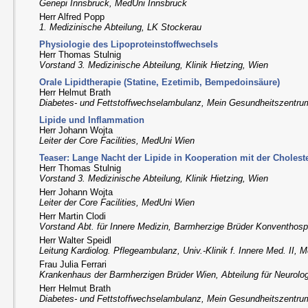
Genepi Innsbruck, MedUni Innsbruck
Herr Alfred Popp
1. Medizinische Abteilung, LK Stockerau
Physiologie des Lipoproteinstoffwechsels
Herr Thomas Stulnig
Vorstand 3. Medizinische Abteilung, Klinik Hietzing, Wien
Orale Lipidtherapie (Statine, Ezetimib, Bempedoinsäure)
Herr Helmut Brath
Diabetes- und Fettstoffwechselambulanz, Mein Gesundheitszentru
Lipide und Inflammation
Herr Johann Wojta
Leiter der Core Facilities, MedUni Wien
Teaser: Lange Nacht der Lipide in Kooperation mit der Choleste
Herr Thomas Stulnig
Vorstand 3. Medizinische Abteilung, Klinik Hietzing, Wien
Herr Johann Wojta
Leiter der Core Facilities, MedUni Wien
Herr Martin Clodi
Vorstand Abt. für Innere Medizin, Barmherzige Brüder Konventhospi
Herr Walter Speidl
Leitung Kardiolog. Pflegeambulanz, Univ.-Klinik f. Innere Med. II,
Frau Julia Ferrari
Krankenhaus der Barmherzigen Brüder Wien, Abteilung für Neurolo
Herr Helmut Brath
Diabetes- und Fettstoffwechselambulanz, Mein Gesundheitszentru