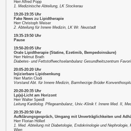
Herr Alfred Popp
1. Medizinische Abteilung, LK Stockerau
19:20-19:35 Uhr
Fake News zu Lipidtherapie
Herr Christoph Weiser
2. Abteilung für Innere Medizin, LK Wr. Neustadt
19:35-19:50 Uhr
Pause
19:50-20:05 Uhr
Orale Lipidtherapie (Statine, Ezetimib, Bempedoinsäure)
Herr Helmut Brath
Diabetes- und Fettstoffwechselambulanz Gesundheitszentrum Favori
20:05-20:20 Uhr
Injizierbare Lipidsenkung
Herr Martin Clodi
Vorstand Abt. für Innere Medizin, Barmherzige Brüder Konventhospita
20:20-20:35 Uhr
Lp(a)-Licht am Horizont
Herr Walter Speidl
Leitung Kardiolog. Pflegeambulanz, Univ.-Klinik f. Innere Med. II, M
20:35-20:50 Uhr
Aufklärungsgespräch, Umgang mit Unverträglichkeiten und Adh
Herr Florian Höllerl
1. Med. Abteilung mit Diabetologie, Endokrinologie und Nephrologie, 
Wien