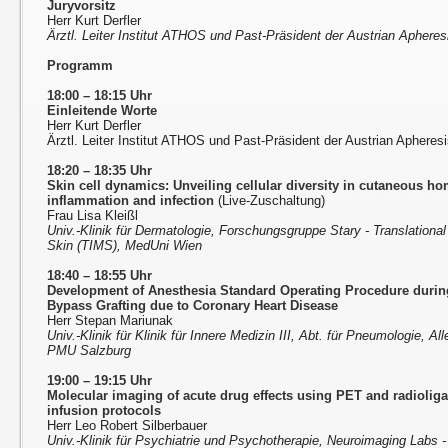
Juryvorsitz
Herr Kurt Derfler
Ärztl. Leiter Institut ATHOS und Past-Präsident der Austrian Aphere
Programm
18:00 – 18:15 Uhr
Einleitende Worte
Herr Kurt Derfler
Ärztl. Leiter Institut ATHOS und Past-Präsident der Austrian Aphere
18:20 – 18:35 Uhr
Skin cell dynamics: Unveiling cellular diversity in cutaneous ho
inflammation and infection
(Live-Zuschaltung)
Frau Lisa Kleißl
Univ.-Klinik für Dermatologie, Forschungsgruppe Stary - Translatio
Skin (TIMS), MedUni Wien
18:40 – 18:55 Uhr
Development of Anesthesia Standard Operating Procedure duri
Bypass Grafting due to Coronary Heart Disease
Herr Stepan Mariunak
Univ.-Klinik für Klinik für Innere Medizin III, Abt. für Pneumologie, A
PMU Salzburg
19:00 – 19:15 Uhr
Molecular imaging of acute drug effects using PET and radiolig
infusion protocols
Herr Leo Robert Silberbauer
Univ.-Klinik für Psychiatrie und Psychotherapie, Neuroimaging Lab