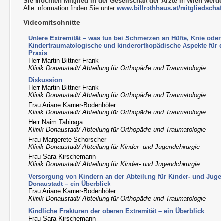
Sie möchten Mitglied in der Gesellschaft der Ärzte in Wien wer
Alle Information finden Sie unter
www.billrothhaus.at/mitgliedschaf
Videomitschnitte
Untere Extremität – was tun bei Schmerzen an Hüfte, Knie od
Kindertraumatologische und kinderorthopädische Aspekte für
Praxis
Herr Martin Bittner-Frank
Klinik Donaustadt/ Abteilung für Orthopädie und Traumatologie
Diskussion
Herr Martin Bittner-Frank
Klinik Donaustadt/ Abteilung für Orthopädie und Traumatologie
Frau Ariane Karner-Bodenhöfer
Klinik Donaustadt/ Abteilung für Orthopädie und Traumatologie
Herr Naim Tahiraga
Klinik Donaustadt/ Abteilung für Orthopädie und Traumatologie
Frau Margerete Schorscher
Klinik Donaustadt/ Abteilung für Kinder- und Jugendchirurgie
Frau Sara Kirschemann
Klinik Donaustadt/ Abteilung für Kinder- und Jugendchirurgie
Versorgung von Kindern an der Abteilung für Kinder- und Juge
Donaustadt – ein Überblick
Frau Ariane Karner-Bodenhöfer
Klinik Donaustadt/ Abteilung für Orthopädie und Traumatologie
Kindliche Frakturen der oberen Extremität – ein Überblick
Frau Sara Kirschemann