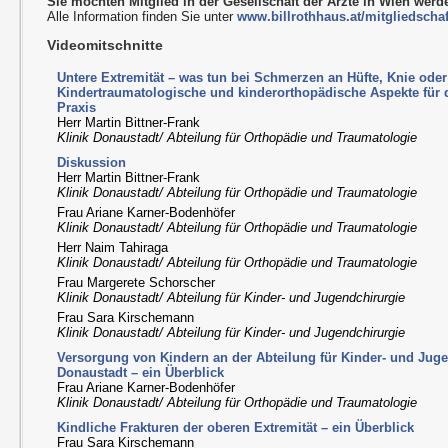
Sie möchten Mitglied in der Gesellschaft der Ärzte in Wien wer
Alle Information finden Sie unter
www.billrothhaus.at/mitgliedschaf
Videomitschnitte
Untere Extremität – was tun bei Schmerzen an Hüfte, Knie od
Kindertraumatologische und kinderorthopädische Aspekte für
Praxis
Herr Martin Bittner-Frank
Klinik Donaustadt/ Abteilung für Orthopädie und Traumatologie
Diskussion
Herr Martin Bittner-Frank
Klinik Donaustadt/ Abteilung für Orthopädie und Traumatologie
Frau Ariane Karner-Bodenhöfer
Klinik Donaustadt/ Abteilung für Orthopädie und Traumatologie
Herr Naim Tahiraga
Klinik Donaustadt/ Abteilung für Orthopädie und Traumatologie
Frau Margerete Schorscher
Klinik Donaustadt/ Abteilung für Kinder- und Jugendchirurgie
Frau Sara Kirschemann
Klinik Donaustadt/ Abteilung für Kinder- und Jugendchirurgie
Versorgung von Kindern an der Abteilung für Kinder- und Juge
Donaustadt – ein Überblick
Frau Ariane Karner-Bodenhöfer
Klinik Donaustadt/ Abteilung für Orthopädie und Traumatologie
Kindliche Frakturen der oberen Extremität – ein Überblick
Frau Sara Kirschemann