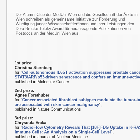
Der Alumni Club der MedUni Wien und die Gesellschaft der Ärzte in
Wien schreiben als gemeinsame Initiative zur Förderung und
Würdigung junger Wissenschaftler*innen und ihrer Leistungen den
Dora Brücke-Teleky Award für herausragende Publikationen von
Postdocs an der MedUni Wien aus.
1st prize:
Christina Sternberg
for "
Cell-autonomous IL6ST activation suppresses prostate canc
STAT3/ARF/p53-driven senescence and confers an immune-acti
published in Molecular Cancer
2nd prize:
Agnes Forsthuber
for "
Cancer associated fibroblast subtypes modulate the tumor
are associated with skin cancer malignancy
",
published in Nature Communications
3rd prize:
Chrysoula Vraka
for "
RadioFlow Cytometry Reveals That [18F]FDG Uptake in K-RA
Immune Cells: An Analysis on a Single-Cell Level
",
published in Journal of Nuclear Medicine