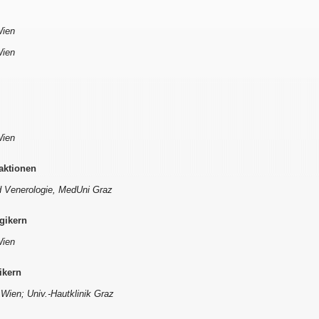
Wien
Wien
Wien
aktionen
nd Venerologie, MedUni Graz
gikern
Wien
ikern
Wien; Univ.-Hautklinik Graz