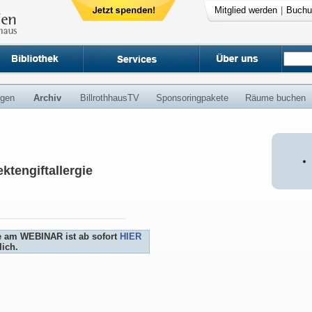
Mitglied werden
|
Buchu
ngen
Archiv
BillrothhausTV
Sponsoringpakete
Räume buchen
ktengiftallergie
e am WEBINAR ist ab sofort
HIER
ich.