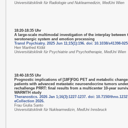
Universitätsklinik für Radiologie und Nuklearmedizin, MedUni Wien
18:20-18:35 Uhr
A large-scale multimodal investigation of the interplay between 
serotonergic system and emotion processing
Transl Psychiatry. 2025 Jun 11;15(1):196. doi: 10.1038/s41398-025
Herr Manfred Klöbl
Universitätsklinik für Psychiatrie und Psychotherapie, MedUni Wien
18:40-18:55 Uhr
Prognostic implications of [18F]FDG PET and metabolic change
patients with advanced metastatic neuroendocrine tumors unde
rechallenge PRRT: final results from a multicenter 10-year survi
WARMTH study
Theranostics. 2026 Jan 1;16(3):1227-1237. doi: 10.7150/thno.1232
eCollection 2026.
Frau Giulia Santo
Universitätsklinik für Nuklearmedizin, MedUni Innsbruck