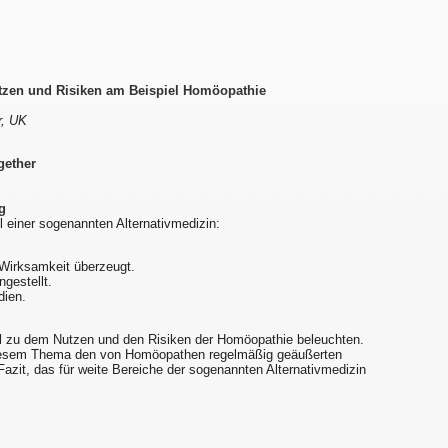
tzen und Risiken am Beispiel Homöopathie
r, UK
gether
g
l einer sogenannten Alternativmedizin:
 Wirksamkeit überzeugt.
ngestellt.
dien.
ell zu dem Nutzen und den Risiken der Homöopathie beleuchten.
 diesem Thema den von Homöopathen regelmäßig geäußerten
Fazit, das für weite Bereiche der sogenannten Alternativmedizin