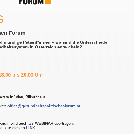
G
hen Forum
nd mündige Patient*innen – wo sind die Unterschiede
dheitssystem in Österreich entwickeln?
18.00 bis 20.00 Uhr
 Ärzte in Wien, Billrothhaus
nter:
office@gesundheitspolitischesforum.at
Forum wird auch
als WEBINAR
übertragen.
e bitte diesem
LINK
.