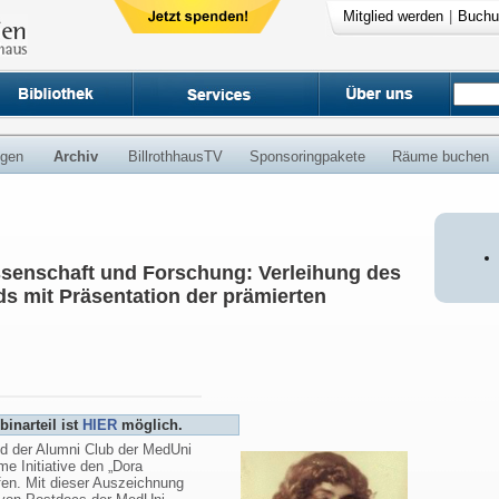
Mitglied werden
|
Buchu
ngen
Archiv
BillrothhausTV
Sponsoringpakete
Räume buchen
ssenschaft und Forschung: Verleihung des
s mit Präsentation der prämierten
inarteil ist
HIER
möglich.
nd der Alumni Club der MedUni
 Initiative den „Dora
fen. Mit dieser Auszeichnung