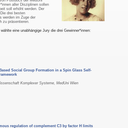
 von Postdocs der MedUni
innen aller Disziplinen sollen
beit soll erhöht werden. Der
 Die drei besten
s werden im Zuge der
h zu präsentieren.
wählte eine unabhängige Jury die drei Gewinner*innen:
ased Social Group Formation in a Spin Glass Self-
ramework
 Wissenschaft Komplexer Systeme, MedUni Wien
mous regulation of complement C3 by factor H limits