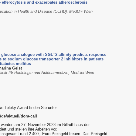
efferocytosis and exacerbates atherosclerosis
ication in Health and Disease (CCHD), MedUni Wien
f glucose analogue with SGLT2 affinity predicts response
s to sodium glucose transporter 2 inhibitors in patients
diabetes mellitus
harina Geist
klinik für Radiologie und Nuklearmedizin, MedUni Wien
e-Teleky Award finden Sie unter:
e/aktuell/dora-call
" werden am 27. November 2023 im Billrothhaus der
ert und stellen ihre Arbeiten vor.
r insgesamt rund 2.400,- Euro Preisgeld freuen. Das Preisgeld