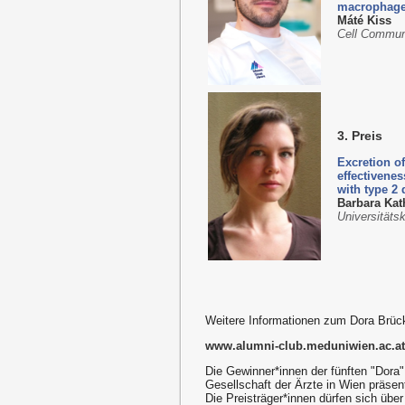
macrophage 
Máté Kiss
Cell Commun
3. Preis
Excretion o
effectivenes
with type 2 
Barbara Kat
Universitäts
Weitere Informationen zum Dora Brück
www.alumni-club.meduniwien.ac.at/d
Die Gewinner*innen der fünften "Dora
Gesellschaft der Ärzte in Wien präsenti
Die Preisträger*innen dürfen sich übe