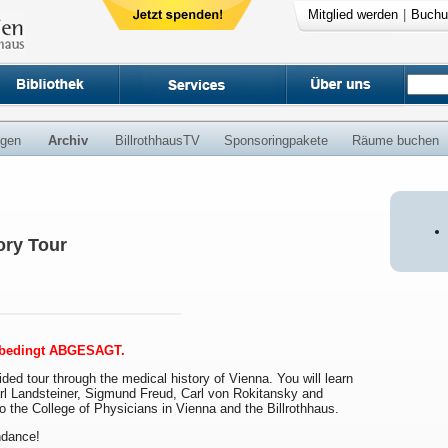
Mitglied werden
|
Buchu
ngen
Archiv
BillrothhausTV
Sponsoringpakete
Räume buchen
ry Tour
iebedingt ABGESAGT.
uided tour through the medical history of Vienna. You will learn
arl Landsteiner, Sigmund Freud, Carl von Rokitansky and
to the College of Physicians in Vienna and the Billrothhaus.
endance!