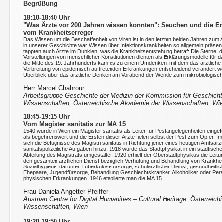
Begrüßung
18:10-18:40 Uhr
"Was Ärzte vor 200 Jahren wissen konnten": Seuchen und die En
vom Krankheitserreger
Das Wissen um die Beschaffenheit von Viren ist in den letzten beiden Jahren zum
in unserer Geschichte war Wissen über Infektionskrankheiten so allgemein präsen
tappten auch Ärzte im Dunklen, was die Krankheitsentstehung betraf: Die Sterne, d
Vorstellungen von menschlicher Konstitutionen dienten als Erklärungsmodelle für 
die Mitte des 19. Jahrhunderts kam es zu einem Umdenken, mit dem das ärztliche 
Verbreitung von epidemisch auftretenden Erkrankungen entscheidend verändert wer
Überblick über das ärztliche Denken am Vorabend der Wende zum mikrobiologische
Herr Marcel Chahrour
Arbeitsgruppe Geschichte der Medizin der Kommission für Geschicht
Wissenschaften, Österreichische Akademie der Wissenschaften, Wi
18:45-19:15 Uhr
Vom Magister sanitatis zur MA 15
1540 wurde in Wien ein Magister sanitatis als Leiter für Pestangelegenheiten eingef
als begehrenswert und die Ersten dieser Ärzte fielen selbst der Pest zum Opfer. I
sich die Befugnisse des Magistri sanitatis in Richtung jener eines heutigen Amtsa
sanitätspolizeiliche Aufgaben hinzu. 1918 wurde das Stadtphysikat in ein städtisc
Abteilung des Magistrats umgestaltet. 1920 erhielt der Oberstadtphysikus die Leitu
den gesamten ärztlichen Dienst bezüglich Verhütung und Behandlung von Krankhei
Sozialhygiene, darunter Tuberkulosefürsorge, schulärztlicher Dienst, gesundheitlic
Ehepaare, Jugendfürsorge, Behandlung Geschlechtskranker, Alkoholiker oder Per
physischen Erkrankungen. 1946 etablierte man die MA 15.
Frau Daniela Angetter-Pfeiffer
Austrian Centre for Digital Humanities – Cultural Heritage, Österrei
Wissenschaften, Wien
19:20-19:50 Uhr