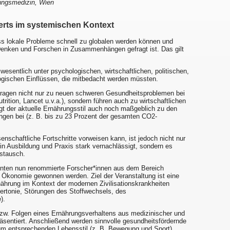
rungsmedizin, Wien
erts im systemischen Kontext
ss lokale Probleme schnell zu globalen werden können und
n Denken und Forschen in Zusammenhängen gefragt ist. Das gilt
esentlich unter psychologischen, wirtschaftlichen, politischen,
ogischen Einflüssen, die mitbedacht werden müssten.
ragen nicht nur zu neuen schweren Gesundheitsproblemen bei
rition, Lancet u.v.a.), sondern führen auch zu wirtschaftlichen
gt der aktuelle Ernährungsstil auch noch maßgeblich zu den
ngen bei (z. B. bis zu 23 Prozent der gesamten CO2-
senschaftliche Fortschritte vorweisen kann, ist jedoch nicht nur
n Ausbildung und Praxis stark vernachlässigt, sondern es
ustausch.
konnten nun renommierte Forscher*innen aus dem Bereich
Ökonomie gewonnen werden. Ziel der Veranstaltung ist eine
hrung im Kontext der modernen Zivilisationskrankheiten
ertonie, Störungen des Stoffwechsels, des
).
 bzw. Folgen eines Ernährungsverhaltens aus medizinischer und
äsentiert. Anschließend werden sinnvolle gesundheitsfördernde
entsprechenden Lebensstil (z. B. Bewegung und Sport)