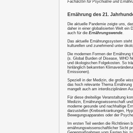
Fachärztin für Psychiatrie und Ernäh
Ernährung des 21. Jahrhund
Die aktuelle Pandemie zeigte uns, da
daher in einer globalisierten Welt ei
auch für die
Ernährungswende
.
Das aktuelle Ernährungssystem steht w
kulturellen und zunehmend unter ökol
Die modernen Formen der Ernährung t
(s. Global Burden of Disease, WHO Nut
und ökologischen Folgekosten. So trä
hinlänglich bekannten Klimaveränderu
Emissionen).
Speziell in der Medizin, die große wis
das hoch relevante Thema Ernährung i
mangelt auch am interdisziplinären A
Für diese dreiteilige Veranstaltung 
Medizin, Ernährungswissenschaft und 
moderne gesunde und nachhaltige Ernä
darzustellen (Krebserkrankungen, Hyp
Bewegungsapparates oder der Psyche
Im ersten Teil werden die Richtlinien
ernährungswissenschaftlicher Sicht pr
Gegenmaßnahmen vom Fasten bis zum 