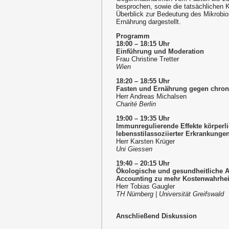
besprochen, sowie die tatsächlichen Ko
Überblick zur Bedeutung des Mikrobi
Ernährung dargestellt.
Programm
18:00 – 18:15 Uhr
Einführung und Moderation
Frau Christine Tretter
Wien
18:20 – 18:55 Uhr
Fasten und Ernährung gegen chro
Herr Andreas Michalsen
Charité Berlin
19:00 – 19:35 Uhr
Immunregulierende Effekte körperli
lebensstilassoziierter Erkrankunge
Herr Karsten Krüger
Uni Giessen
19:40 – 20:15 Uhr
Ökologische und gesundheitliche Au
Accounting zu mehr Kostenwahrheit
Herr Tobias Gaugler
TH Nürnberg | Universität Greifswald
Anschließend Diskussion