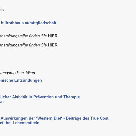
uro
billrothhaus.at/mitgliedschaft
nstaltungsreihe finden Sie
HIER
.
nstaltungsreihe finden Sie
HIER
.
ährungsmedizin, Wien
onische Entzündungen
icher Aktivität in Prävention und Therapie
en
Auswirkungen der ‘Western Diet‘ - Beiträge des True Cost
it bei Lebensmitteln