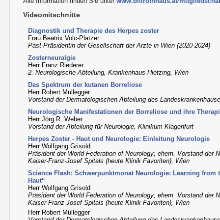
Alle Information finden Sie unter
www.billrothhaus.at/mitgliedschaf
Videomitschnitte
Diagnostik und Therapie des Herpes zoster
Frau Beatrix Volc-Platzer
Past-Präsidentin der Gesellschaft der Ärzte in Wien (2020-2024)
Zosterneuralgie
Herr Franz Riederer
2. Neurologische Abteilung, Krankenhaus Hietzing, Wien
Das Spektrum der kutanen Borreliose
Herr Robert Müllegger
Vorstand der Dermatologischen Abteilung des Landeskrankenhaus
Neurologische Manifestationen der Borreliose und ihre Therap
Herr Jörg R. Weber
Vorstand der Abteilung für Neurologie, Klinikum Klagenfurt
Herpes Zoster - Haut und Neurologie: Einleitung Neurologie
Herr Wolfgang Grisold
Präsident der World Federation of Neurology; ehem. Vorstand der 
Kaiser-Franz-Josef Spitals (heute Klinik Favoriten), Wien
Science Flash: Schwerpunktmonat Neurologie: Learning from t
Haut“
Herr Wolfgang Grisold
Präsident der World Federation of Neurology; ehem. Vorstand der 
Kaiser-Franz-Josef Spitals (heute Klinik Favoriten), Wien
Herr Robert Müllegger
Vorstand der Dermatologischen Abteilung des Landeskrankenhaus