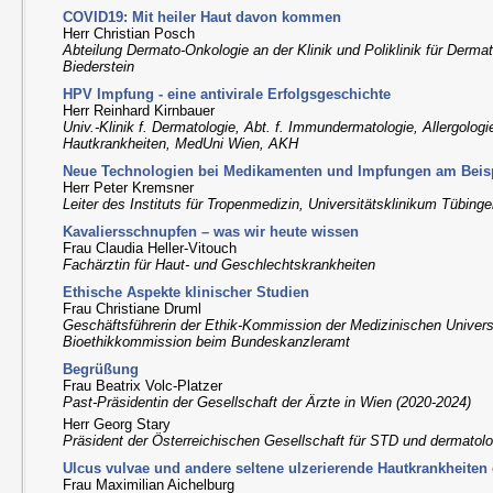
COVID­19: Mit heiler Haut davon kommen
Herr Christian Posch
Abteilung Dermato-Onkologie an der Klinik und Poliklinik für Derma
Biederstein
HPV Impfung ­- eine antivirale Erfolgsgeschichte
Herr Reinhard Kirnbauer
Univ.-Klinik f. Dermatologie, Abt. f. Immundermatologie, Allergologi
Hautkrankheiten, MedUni Wien, AKH
Neue Technologien bei Medikamenten und Impfungen am Beisp
Herr Peter Kremsner
Leiter des Instituts für Tropenmedizin, Universitätsklinikum Tübing
Kavaliersschnupfen – was wir heute wissen
Frau Claudia Heller­-Vitouch
Fachärztin für Haut- und Geschlechtskrankheiten
Ethische Aspekte klinischer Studien
Frau Christiane Druml
Geschäftsführerin der Ethik-Kommission der Medizinischen Univers
Bioethikkommission beim Bundeskanzleramt
Begrüßung
Frau Beatrix Volc-Platzer
Past-Präsidentin der Gesellschaft der Ärzte in Wien (2020-2024)
Herr Georg Stary
Präsident der Österreichischen Gesellschaft für STD und dermatol
Ulcus vulvae und andere seltene ulzerierende Hautkrankheiten
Frau Maximilian Aichelburg