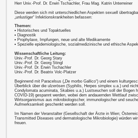
Herr Univ.-Prof. Dr. Erwin Tschachler, Frau Mag. Katrin Unterreiner
Diese werden sich mit unterschiedlichen Aspekten sexuell übertragb
„unlustiger“ Infektionskrankheiten befassen:
Themen:
• Historisches und Topaktuelles
• Diagnostik
• Prophylaxe, Impfungen, neue und alte Medikamente
• Spezielle epidemiologische, sozialmedizinische und ethische Aspe
Wissenschaftliche Leitung:
Univ.-Prof. Dr. Georg Stary
Univ.-Prof. Dr. Georg Stingl
Univ.-Prof. Dr. Erwin Tschachler
Univ.-Prof. Dr. Beatrix Volc-Platzer
Beginnend mit Paracelsus („De morbo Gallico“) und einem kulturgesc
Überblick über die ulzerösen (Syphilis, Herpes simplex u.a.) und nich
Condylomata acuminata, Skabies u.a.) Lustseuchen soll der Bogen 
COVID-19) gespannt werden, wobei dem andauernden Wettlauf zwisc
Wirtsorganismus aus mikrobiologischer, immunologischer und seuch
Aufmerksamkeit geschenkt werden soll.
Im Namen der Veranstalter (Gesellschaft der Ärzte in Wien; Österrei
Transmitted Diseases und dermatologische Mikrobiologie) würden wir
freuen.