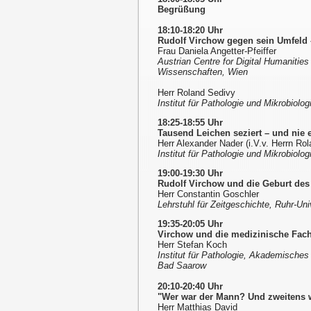
Begrüßung
18:10-18:20 Uhr
Rudolf Virchow gegen sein Umfeld 
Frau Daniela Angetter-Pfeiffer
Austrian Centre for Digital Humanitie
Wissenschaften, Wien
Herr Roland Sedivy
Institut für Pathologie und Mikrobiolo
18:25-18:55 Uhr
Tausend Leichen seziert – und nie 
Herr Alexander Nader (i.V.v. Herrn Ro
Institut für Pathologie und Mikrobiol
19:00-19:30 Uhr
Rudolf Virchow und die Geburt de
Herr Constantin Goschler
Lehrstuhl für Zeitgeschichte, Ruhr-Un
19:35-20:05 Uhr
Virchow und die medizinische Fach
Herr Stefan Koch
Institut für Pathologie, Akademisch
Bad Saarow
20:10-20:40 Uhr
"Wer war der Mann? Und zweitens w
Herr Matthias David