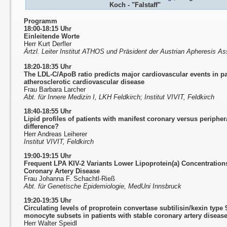
Koch - "Falstaff"
Programm
18:00-18:15 Uhr
Einleitende Worte
Herr Kurt Derfler
Ärtzl. Leiter Institut ATHOS und Präsident der Austrian Apheresis A
18:20-18:35 Uhr
The LDL-C/ApoB ratio predicts major cardiovascular events in pa
atherosclerotic cardiovascular disease
Frau Barbara Larcher
Abt. für Innere Medizin I, LKH Feldkirch; Institut VIVIT, Feldkirch
18:40-18:55 Uhr
Lipid profiles of patients with manifest coronary versus periphera
difference?
Herr Andreas Leiherer
Institut VIVIT, Feldkirch
19:00-19:15 Uhr
Frequent LPA KIV-2 Variants Lower Lipoprotein(a) Concentration
Coronary Artery Disease
Frau Johanna F. Schachtl-Rieß
Abt. für Genetische Epidemiologie, MedUni Innsbruck
19:20-19:35 Uhr
Circulating levels of proprotein convertase subtilisin/kexin type
monocyte subsets in patients with stable coronary artery diseas
Herr Walter Speidl