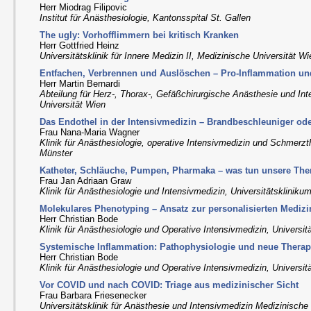
Herr Miodrag Filipovic
Institut für Anästhesiologie, Kantonsspital St. Gallen
The ugly: Vorhofflimmern bei kritisch Kranken
Herr Gottfried Heinz
Universitätsklinik für Innere Medizin II, Medizinische Universität W
Entfachen, Verbrennen und Auslöschen – Pro-Inflammation und
Herr Martin Bernardi
Abteilung für Herz-, Thorax-, Gefäßchirurgische Anästhesie und In
Universität Wien
Das Endothel in der Intensivmedizin – Brandbeschleuniger od
Frau Nana-Maria Wagner
Klinik für Anästhesiologie, operative Intensivmedizin und Schmerzt
Münster
Katheter, Schläuche, Pumpen, Pharmaka – was tun unsere Th
Frau Jan Adriaan Graw
Klinik für Anästhesiologie und Intensivmedizin, Universitätskliniku
Molekulares Phenotyping – Ansatz zur personalisierten Medi
Herr Christian Bode
Klinik für Anästhesiologie und Operative Intensivmedizin, Universi
Systemische Inflammation: Pathophysiologie und neue Thera
Herr Christian Bode
Klinik für Anästhesiologie und Operative Intensivmedizin, Universi
Vor COVID und nach COVID: Triage aus medizinischer Sicht
Frau Barbara Friesenecker
Universitätsklinik für Anästhesie und Intensivmedizin Medizinische