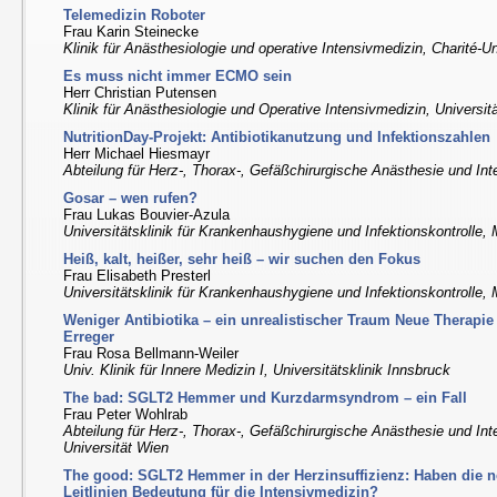
Telemedizin Roboter
Frau Karin Steinecke
Klinik für Anästhesiologie und operative Intensivmedizin, Charité-Un
Es muss nicht immer ECMO sein
Herr Christian Putensen
Klinik für Anästhesiologie und Operative Intensivmedizin, Universi
NutritionDay-Projekt: Antibiotikanutzung und Infektionszahlen
Herr Michael Hiesmayr
Abteilung für Herz-, Thorax-, Gefäßchirurgische Anästhesie und I
Gosar – wen rufen?
Frau Lukas Bouvier-Azula
Universitätsklinik für Krankenhaushygiene und Infektionskontrolle,
Heiß, kalt, heißer, sehr heiß – wir suchen den Fokus
Frau Elisabeth Presterl
Universitätsklinik für Krankenhaushygiene und Infektionskontrolle
Weniger Antibiotika – ein unrealistischer Traum Neue Therapie
Erreger
Frau Rosa Bellmann-Weiler
Univ. Klinik für Innere Medizin I, Universitätsklinik Innsbruck
The bad: SGLT2 Hemmer und Kurzdarmsyndrom – ein Fall
Frau Peter Wohlrab
Abteilung für Herz-, Thorax-, Gefäßchirurgische Anästhesie und In
Universität Wien
The good: SGLT2 Hemmer in der Herzinsuffizienz: Haben die n
Leitlinien Bedeutung für die Intensivmedizin?