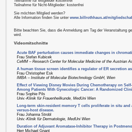
Teilnahme für Mitglieder kostenfrei
Teilnahme für Nicht-Mitglieder: kostenfrei
Sie möchten Mitglied werden?
Alle Information finden Sie unter
www.billrothhaus.at/mitgliedschaf
Bitte beachten Sie, dass die Anmeldung am Tag der Veranstaltung g
wird.
Videomitschnitte
Acute BAF perturbation causes immediate changes in chromatin
Frau Stefan Kubicek
CeMM – Research Center for Molecular Medicine of the Austrian 
A human tissue screen identifies a regulator of ER secretion as
Frau Christopher Esk
IMBA – Institute of Molecular Biotechnology GmbH, Wien
Effect of Viewing Disney Movies During Chemotherapy on Self-
Among Patients With Gynecologic Cancer: A Randomized Clinic
Frau Sophie Pils
Univ.-Klinik für Frauenheilkunde, MedUni Wien
Long-term skin-resident memory T cells proliferate in situ and 
versus-host disease.
Frau Johanna Strobl
Univ.-Klinik für Dermatologie, MedUni Wien
Duration of Adjuvant Aromatase-Inhibitor Therapy in Postmen
Herr Michael Gnant