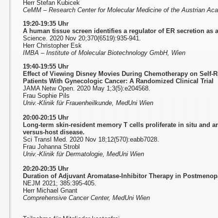
Herr Stefan Kubicek
CeMM – Research Center for Molecular Medicine of the Austrian Ac
19:20-19:35 Uhr
A human tissue screen identifies a regulator of ER secretion as 
Science. 2020 Nov 20;370(6519):935-941.
Herr Christopher Esk
IMBA – Institute of Molecular Biotechnology GmbH, Wien
19:40-19:55 Uhr
Effect of Viewing Disney Movies During Chemotherapy on Self-R
Patients With Gynecologic Cancer: A Randomized Clinical Trial
JAMA Netw Open. 2020 May 1;3(5):e204568.
Frau Sophie Pils
Univ.-Klinik für Frauenheilkunde, MedUni Wien
20:00-20:15 Uhr
Long-term skin-resident memory T cells proliferate in situ and a
versus-host disease.
Sci Transl Med. 2020 Nov 18;12(570):eabb7028.
Frau Johanna Strobl
Univ.-Klinik für Dermatologie, MedUni Wien
20:20-20:35 Uhr
Duration of Adjuvant Aromatase-Inhibitor Therapy in Postmenop
NEJM 2021; 385:395-405.
Herr Michael Gnant
Comprehensive Cancer Center, MedUni Wien