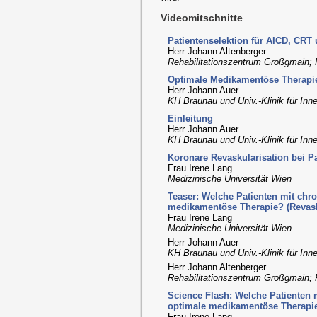
Videomitschnitte
Patientenselektion für AICD, CRT
Herr Johann Altenberger
Rehabilitationszentrum Großgmain; P
Optimale Medikamentöse Therapie -
Herr Johann Auer
KH Braunau und Univ.-Klinik für In
Einleitung
Herr Johann Auer
KH Braunau und Univ.-Klinik für In
Koronare Revaskularisation bei Pa
Frau Irene Lang
Medizinische Universität Wien
Teaser: Welche Patienten mit chro
medikamentöse Therapie? (Revaskul
Frau Irene Lang
Medizinische Universität Wien
Herr Johann Auer
KH Braunau und Univ.-Klinik für In
Herr Johann Altenberger
Rehabilitationszentrum Großgmain; P
Science Flash: Welche Patienten 
optimale medikamentöse Therapie? 
Frau Irene Lang