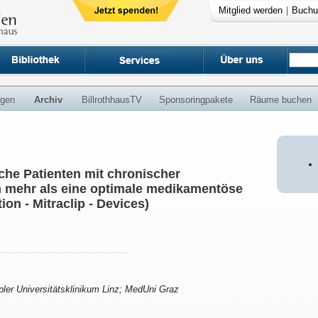
Mitglied werden
|
Buchu
ngen
Archiv
BillrothhausTV
Sponsoringpakete
Räume buchen
che Patienten mit chronischer
n mehr als eine optimale medikamentöse
on - Mitraclip - Devices)
pler Universitätsklinikum Linz; MedUni Graz