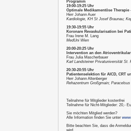
Programm
19:00-19:25 Uhr
Optimale Medikamentöse Therapie - 
Herr Johann Auer
Kardiologie, KH St Josef Braunau; Ke
19:30-19:55 Uhr
Koronare Revaskularisation bei Pat
Frau Irene M. Lang
MedUni Wien
20:00-20:25 Uhr
Intervention an den Atrioventrikula
Frau Julia Mascherbauer
Karl Landsteiner Privatuniversität St
20:30-20:55 Uhr
Patientenselektion für AICD, CRT u
Herr Johann Altenberger
Rehazentrum Großgmain; Paracelsus M
Teilnahme für Mitglieder kostenfrei
Teilnahme für Nicht-Mitglieder: 20,- E
Sie möchten Mitglied werden?
Alle Information finden Sie unter
www.
Bitte beachten Sie, dass die Anmeld
wird.