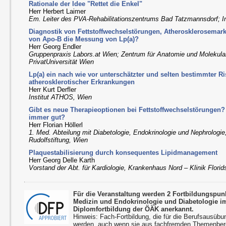
Rationale der Idee "Rettet die Enkel"
Herr Herbert Laimer
Em. Leiter des PVA-Rehabilitationszentrums Bad Tatzmannsdorf; In
Diagnostik von Fettstoffwechselstörungen, Atherosklerosemark
von Apo-B die Messung von Lp(a)?
Herr Georg Endler
Gruppenpraxis Labors.at Wien; Zentrum für Anatomie und Molekul
PrivatUniversität Wien
Lp(a) ein nach wie vor unterschätzter und selten bestimmter Ri
atherosklerotischer Erkrankungen
Herr Kurt Derfler
Institut ATHOS, Wien
Gibt es neue Therapieoptionen bei Fettstoffwechselstörungen
immer gut?
Herr Florian Höllerl
1. Med. Abteilung mit Diabetologie, Endokrinologie und Nephrologie
Rudolfstiftung, Wien
Plaquestabilisierung durch konsequentes Lipidmanagement
Herr Georg Delle Karth
Vorstand der Abt. für Kardiologie, Krankenhaus Nord – Klinik Florid
Für die Veranstaltung werden 2 Fortbildungspun
Medizin und Endokrinologie und Diabetologie 
Diplomfortbildung der ÖÄK anerkannt.
Hinweis: Fach-Fortbildung, die für die Berufsausübu
werden, auch wenn sie aus fachfremden Themenbere