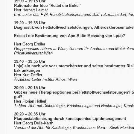
19:00 – 19:15 Uhr
Rationale der Idee "Rettet die Enkel"
Herr Herbert Laimer
Em. Leiter des PVA-Rehabilitationszentrums Bad Tatzmannsdorf; Ins
19:20 – 19:35 Uhr
Diagnostik von Fettstoffwechselstörungen, Atherosklerosemarke
Ersetzt die Bestimmung von Apo-B die Messung von Lp(a)?
Herr Georg Endler
Gruppenpraxis Labors.at Wien; Zentrum für Anatomie und Molekular
PrivatUniversität Wien
19:40 – 19:55 Uhr
Lp(a) ein nach wie vor unterschätzter und selten bestimmter Risi
Erkrankungen
Herr Kurt Derfler
Ärztlicher Leiter Institut Athos, Wien
20:00 – 20:15 Uhr
Gibt es neue Therapieoptionen bei Fettstoffwechselstörungen?
gut?
Herr Florian Höllerl
1. Med. Abt. mit Diabetologie, Endokrinologie und Nephrologie, Krank
20:20 – 20:35 Uhr
Plaquestabilisierung durch konsequentes Lipidmanagement
Herr Georg Delle-Karth
Vorstand der Abt. für Kardiologie, Krankenhaus Nord – Klinik Florids