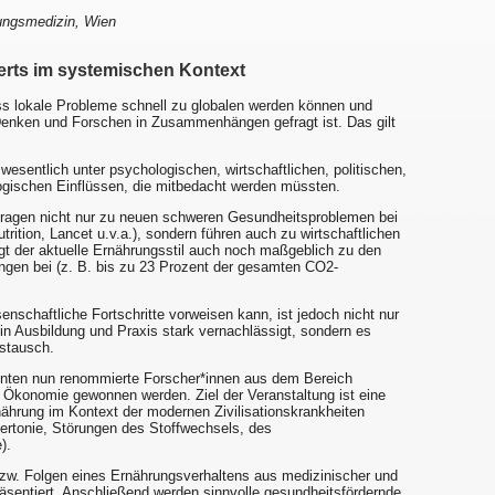
rungsmedizin, Wien
erts im systemischen Kontext
ss lokale Probleme schnell zu globalen werden können und
n Denken und Forschen in Zusammenhängen gefragt ist. Das gilt
esentlich unter psychologischen, wirtschaftlichen, politischen,
ogischen Einflüssen, die mitbedacht werden müssten.
ragen nicht nur zu neuen schweren Gesundheitsproblemen bei
rition, Lancet u.v.a.), sondern führen auch zu wirtschaftlichen
gt der aktuelle Ernährungsstil auch noch maßgeblich zu den
ngen bei (z. B. bis zu 23 Prozent der gesamten CO2-
senschaftliche Fortschritte vorweisen kann, ist jedoch nicht nur
n Ausbildung und Praxis stark vernachlässigt, sondern es
ustausch.
konnten nun renommierte Forscher*innen aus dem Bereich
Ökonomie gewonnen werden. Ziel der Veranstaltung ist eine
hrung im Kontext der modernen Zivilisationskrankheiten
ertonie, Störungen des Stoffwechsels, des
).
 bzw. Folgen eines Ernährungsverhaltens aus medizinischer und
äsentiert. Anschließend werden sinnvolle gesundheitsfördernde