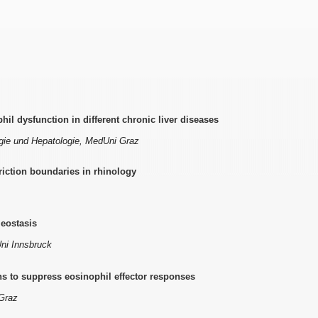
hil dysfunction in different chronic liver diseases
ogie und Hepatologie, MedUni Graz
riction boundaries in rhinology
eostasis
Uni Innsbruck
ns to suppress eosinophil effector responses
 Graz