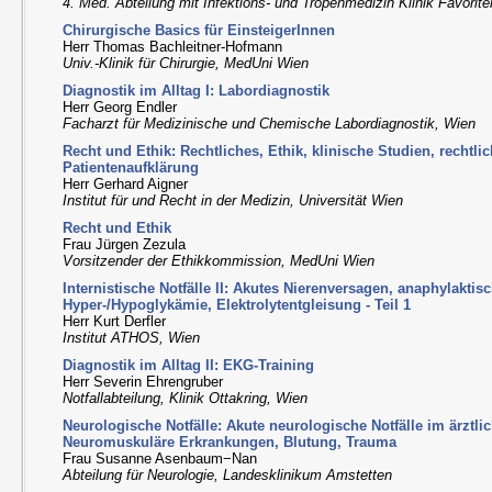
4. Med. Abteilung mit Infektions- und Tropenmedizin Klinik Favorit
Chirurgische Basics für EinsteigerInnen
Herr Thomas Bachleitner-Hofmann
Univ.-Klinik für Chirurgie, MedUni Wien
Diagnostik im Alltag I: Labordiagnostik
Herr Georg Endler
Facharzt für Medizinische und Chemische Labordiagnostik, Wien
Recht und Ethik: Rechtliches, Ethik, klinische Studien, rechtlic
Patientenaufklärung
Herr Gerhard Aigner
Institut für und Recht in der Medizin, Universität Wien
Recht und Ethik
Frau Jürgen Zezula
Vorsitzender der Ethikkommission, MedUni Wien
Internistische Notfälle II: Akutes Nierenversagen, anaphylakti
Hyper-/Hypoglykämie, Elektrolytentgleisung - Teil 1
Herr Kurt Derfler
Institut ATHOS, Wien
Diagnostik im Alltag II: EKG-Training
Herr Severin Ehrengruber
Notfallabteilung, Klinik Ottakring, Wien
Neurologische Notfälle: Akute neurologische Notfälle im ärztli
Neuromuskuläre Erkrankungen, Blutung, Trauma
Frau Susanne Asenbaum−Nan
Abteilung für Neurologie, Landesklinikum Amstetten