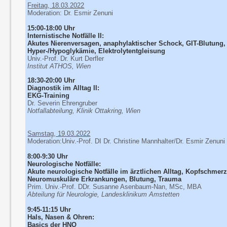
Freitag, 18.03.2022
Moderation: Dr. Esmir Zenuni
15:00-18:00 Uhr
Internistische Notfälle II:
Akutes Nierenversagen, anaphylaktischer Schock, GIT-Blutung,
Hyper-/Hypoglykämie, Elektrolytentgleisung
Univ.-Prof. Dr. Kurt Derfler
Institut ATHOS, Wien
18:30-20:00 Uhr
Diagnostik im Alltag II:
EKG-Training
Dr. Severin Ehrengruber
Notfallabteilung, Klinik Ottakring, Wien
Samstag, 19.03.2022
Moderation:
Univ.-Prof. DI Dr. Christine Mannhalter/
Dr. Esmir Zenuni
8:00-9:30 Uhr
Neurologische Notfälle:
Akute neurologische Notfälle im ärztlichen Alltag, Kopfschmerz
Neuromuskuläre Erkrankungen, Blutung, Trauma
Prim. Univ.-Prof. DDr. Susanne Asenbaum-Nan, MSc, MBA
Abteilung für Neurologie, Landesklinikum Amstetten
9:45-11:15 Uhr
Hals, Nasen & Ohren:
Basics der HNO