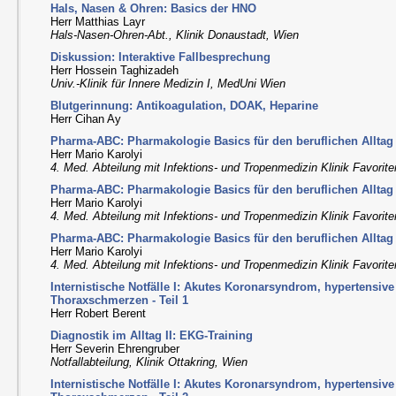
Hals, Nasen & Ohren: Basics der HNO
Herr Matthias Layr
Hals-Nasen-Ohren-Abt., Klinik Donaustadt, Wien
Diskussion: Interaktive Fallbesprechung
Herr Hossein Taghizadeh
Univ.-Klinik für Innere Medizin I, MedUni Wien
Blutgerinnung: Antikoagulation, DOAK, Heparine
Herr Cihan Ay
Pharma-ABC: Pharmakologie Basics für den beruflichen Alltag II
Herr Mario Karolyi
4. Med. Abteilung mit Infektions- und Tropenmedizin Klinik Favorit
Pharma-ABC: Pharmakologie Basics für den beruflichen Alltag I
Herr Mario Karolyi
4. Med. Abteilung mit Infektions- und Tropenmedizin Klinik Favorit
Pharma-ABC: Pharmakologie Basics für den beruflichen Alltag I
Herr Mario Karolyi
4. Med. Abteilung mit Infektions- und Tropenmedizin Klinik Favorit
Internistische Notfälle I: Akutes Koronarsyndrom, hypertensiv
Thoraxschmerzen - Teil 1
Herr Robert Berent
Diagnostik im Alltag II: EKG-Training
Herr Severin Ehrengruber
Notfallabteilung, Klinik Ottakring, Wien
Internistische Notfälle I: Akutes Koronarsyndrom, hypertensiv