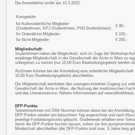
Die Anmeldefrist endet am 10.3.2022.
Kursgebühr
für Außerordentliche Mitglieder
€ 90,-
(StudentInnen, KPJ-StudentInnen, PhD-StudentInnen):
für Ordentliche Mitglieder:
€ 150,-
für Nicht-Mitglieder:
€ 200,-
Mitgliedschaft:
StudentInnen haben die Möglichkeit, sich im Zuge der Workshop-An
einjährige Mitgliedschaft in der Gesellschaft der Ärzte in Wien zu reg
unbegrenzt zu nutzen (nur 10,00 Euro Bearbeitungsgebühr werden da
ÄrztInnen können bei der Anmeldung eine ordentliche Mitgliedschaft
10,00 Euro Bearbeitungsgebühr) abschließen.
Die Mitgliedschaft beinhaltet den uneingeschränkten Zugang zur onlin
Gesellschaft der Ärzte in Wien, die Nutzung der medizinischen Fach
und das Literaturservice. Nähere Informationen auf www.billrothhaus.
DFP-Punkte:
TeilnehmerInnen mit ÖÄK-Nummer können diese bei der Anmeldung
DFP-Punkte werden pro besuchtem Tag angerechnet und nach Absc
jeweilige Fortbildungskonto gebucht. Studierende erhalten eine Tei
damit die DFP-Punkte buchen lassen, sofern sie ihre postpromotionel
Mindestzeit abschließen (die DFP-Punkte sind max. 5 Jahre lang gült