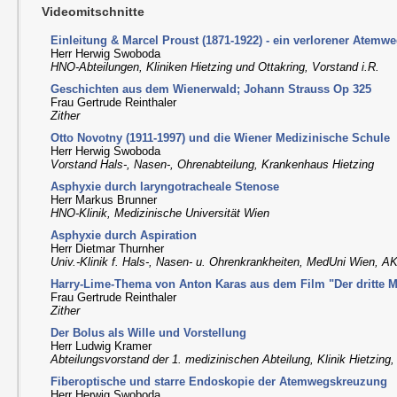
Videomitschnitte
Einleitung & Marcel Proust (1871-1922) - ein verlorener Atemw
Herr Herwig Swoboda
HNO-Abteilungen, Kliniken Hietzing und Ottakring, Vorstand i.R.
Geschichten aus dem Wienerwald; Johann Strauss Op 325
Frau Gertrude Reinthaler
Zither
Otto Novotny (1911-1997) und die Wiener Medizinische Schule
Herr Herwig Swoboda
Vorstand Hals-, Nasen-, Ohrenabteilung, Krankenhaus Hietzing
Asphyxie durch laryngotracheale Stenose
Herr Markus Brunner
HNO-Klinik, Medizinische Universität Wien
Asphyxie durch Aspiration
Herr Dietmar Thurnher
Univ.-Klinik f. Hals-, Nasen- u. Ohrenkrankheiten, MedUni Wien, A
Harry-Lime-Thema von Anton Karas aus dem Film "Der dritte M
Frau Gertrude Reinthaler
Zither
Der Bolus als Wille und Vorstellung
Herr Ludwig Kramer
Abteilungsvorstand der 1. medizinischen Abteilung, Klinik Hietzing
Fiberoptische und starre Endoskopie der Atemwegskreuzung
Herr Herwig Swoboda