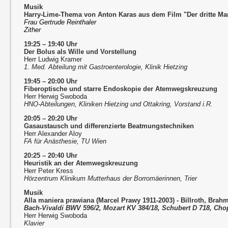
Musik
Harry-Lime-Thema von Anton Karas aus dem Film "Der dritte Ma
Frau Gertrude Reinthaler
Zither
19:25 – 19:40 Uhr
Der Bolus als Wille und Vorstellung
Herr Ludwig Kramer
1. Med. Abteilung mit Gastroenterologie, Klinik Hietzing
19:45 – 20:00 Uhr
Fiberoptische und starre Endoskopie der Atemwegskreuzung
Herr Herwig Swoboda
HNO-Abteilungen, Kliniken Hietzing und Ottakring, Vorstand i.R.
20:05 – 20:20 Uhr
Gasaustausch und differenzierte Beatmungstechniken
Herr Alexander Aloy
FA für Anästhesie, TU Wien
20:25 – 20:40 Uhr
Heuristik an der Atemwegskreuzung
Herr Peter Kress
Hörzentrum Klinikum Mutterhaus der Borromäerinnen, Trier
Musik
Alla maniera prawiana (Marcel Prawy 1911-2003) - Billroth, Bra
Bach-Vivaldi BWV 596/2, Mozart KV 384/18, Schubert D 718, Cho
Herr Herwig Swoboda
Klavier