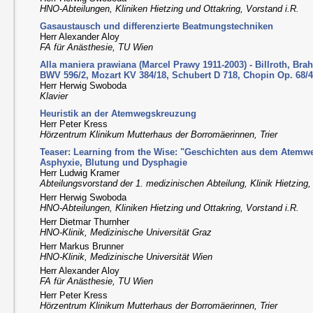
HNO-Abteilungen, Kliniken Hietzing und Ottakring, Vorstand i.R.
Gasaustausch und differenzierte Beatmungstechniken
Herr Alexander Aloy
FA für Anästhesie, TU Wien
Alla maniera prawiana (Marcel Prawy 1911-2003) - Billroth, Br
BWV 596/2, Mozart KV 384/18, Schubert D 718, Chopin Op. 68/
Herr Herwig Swoboda
Klavier
Heuristik an der Atemwegskreuzung
Herr Peter Kress
Hörzentrum Klinikum Mutterhaus der Borromäerinnen, Trier
Teaser: Learning from the Wise: "Geschichten aus dem Atemwe
Asphyxie, Blutung und Dysphagie
Herr Ludwig Kramer
Abteilungsvorstand der 1. medizinischen Abteilung, Klinik Hietzing
Herr Herwig Swoboda
HNO-Abteilungen, Kliniken Hietzing und Ottakring, Vorstand i.R.
Herr Dietmar Thurnher
HNO-Klinik, Medizinische Universität Graz
Herr Markus Brunner
HNO-Klinik, Medizinische Universität Wien
Herr Alexander Aloy
FA für Anästhesie, TU Wien
Herr Peter Kress
Hörzentrum Klinikum Mutterhaus der Borromäerinnen, Trier