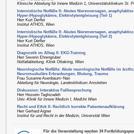
Klinische Abteilung für Innere Medizin 1, Universitätsklinikum St. P
Internistische Notfälle II: Akutes Nierenversagen, anaphylakti
Hyper-/Hypoglykämie, Elektrolytentgleisung (Teil 1)
Herr Kurt Derfler
Institut ATHOS, Wien
Internistische Notfälle II: Akutes Nierenversagen, anaphylakti
Hyper-/Hypoglykämie, Elektrolytentgleisung (Teil 2)
Herr Kurt Derfler
Institut ATHOS, Wien
Diagnostik im Alltag II: EKG-Training
Herr Severin Ehrengruber
Notfallabteilung, Klinik Ottakring, Wien
Neurologische Notfälle: Akute neurologische Notfälle im ärztli
Neuromuskuläre Erkrankungen, Blutung, Trauma
Frau Susanne Asenbaum−Nan
Abteilung für Neurologie, Landesklinikum Amstetten
Diskussion: Interaktive Fallbesprechung
Herr Hossein Taghizadeh
Univ.-Klinik für Innere Medizin I, MedUni Wien
Recht und Ethik II: Rechtlich korrekte Patientenaufklärung
Herr Gerhard Aigner
Institut für und Recht in der Medizin, Universität Wien
Für die Veranstaltung werden 34 Fortbildungsp