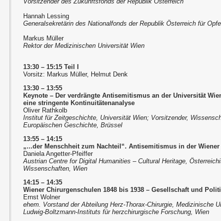
Vorsitzender des Zukunftsfonds der Republik Österreich
Hannah Lessing
Generalsekretärin des Nationalfonds der Republik Österreich für Opf
Markus Müller
Rektor der Medizinischen Universität Wien
13:30 – 15:15 Teil I
Vorsitz: Markus Müller, Helmut Denk
13:30 – 13:55
Keynote – Der verdrängte Antisemitismus an der Universität Wien
eine stringente Kontinuitätenanalyse
Oliver Rathkolb
Institut für Zeitgeschichte, Universität Wien; Vorsitzender, Wissensc
Europäischen Geschichte, Brüssel
13:55 – 14:15
„...der Menschheit zum Nachteil“. Antisemitismus in der Wiener
Daniela Angetter-Pfeiffer
Austrian Centre for Digital Humanities – Cultural Heritage, Österrei
Wissenschaften, Wien
14:15 – 14:35
Wiener Chirurgenschulen 1848 bis 1938 – Gesellschaft und Polit
Ernst Wolner
ehem. Vorstand der Abteilung Herz-Thorax-Chirurgie, Medizinische Un
Ludwig-Boltzmann-Instituts für herzchirurgische Forschung, Wien