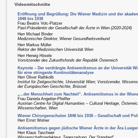
Videomitschnitte
Eröffnung und Begrüßung: Die Wiener Medizin und der akade
1848 bis 1938
Frau Beatrix Volc-Platzer
Past-Präsidentin der Gesellschaft der Ärzte in Wien (2020-2024)
Herr Michael Binder
Medizinischer Direktor, Wiener Gesundheitsverbund
Herr Markus Müller
Rektor der Medizinischen Universität Wien
Herr Herwig Hösele
Vorsitzender des Zukunftsfonds der Republik Österreich
Keynote – Der verdrängte Antisemitismus an der Universität Wi
für eine stringente Kontinuitätenanalyse
Herr Oliver Rathkolb
Institut für Zeitgeschichte, Universität Wien; Vorsitzender, Wissen
der Europäischen Geschichte, Brüssel
„...der Menschheit zum Nachteil“. Antisemitismus in der Wiene
Frau Daniela Angetter-Pfeiffer
Austrian Centre for Digital Humanities – Cultural Heritage, Österre
Wissenschaften, Wien
Wiener Chirurgenschulen 1848 bis 1938 – Gesellschaft und Poli
Herr Ernst Wolner
Antisemitismus gegen jüdische Wiener Ärzte in der Ära Luege
Herr Klaus Taschwer
Wissenschaftsredakteur, Tageszeitung „Der Standard“