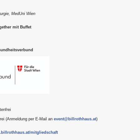
irurgie, MedUni Wien
ether mit Buffet
sundheitsverbund
enfrei
frei (Anmeldung per E-Mail an
event@billrothhaus.at
)
billrothhaus.at/mitgliedschaft