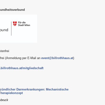
sundheitsverbund
tenfrei
nfrei (Anmeldung per E-Mail an
event@billrothhaus.at
)
billrothhaus.at/mitgliedschaft
ntzündlicher Darmerkrankungen: Mechanistische
Therapiekonzept
nsbruck