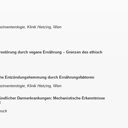
troenterologie, Klinik Hietzing, Wien
restörung durch vegane Ernährung – Grenzen des ethisch
liche Entzündungshemmung durch Ernährungsfaktoren
troenterologie, Klinik Hietzing, Wien
tzündlicher Darmerkrankungen: Mechanistische Erkenntnisse
t
bruck