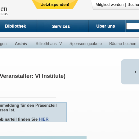
Mitglied werden
|
Buchu
ngen
Archiv
BillrothhausTV
Sponsoringpakete
Räume buchen
ranstalter: VI Institute)
Anmeldung für den Präsenzteil
sen ist.
binarteil finden Sie
HIER
.