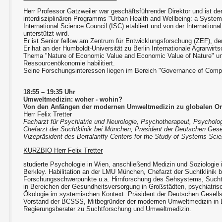
Herr Professor Gatzweiler war geschäftsführender Direktor und ist de
interdisziplinären Programms "Urban Health and Wellbeing: a System
International Science Council (ISC) etabliert und von der Internationa
unterstützt wird.
Er ist Senior fellow am Zentrum für Entwicklungsforschung (ZEF), de
Er hat an der Humboldt-Universität zu Berlin Internationale Agrarwirt
Thema "Nature of Economic Value and Economic Value of Nature" u
Ressourcenökonomie habilitiert.
Seine Forschungsinteressen liegen im Bereich "Governance of Com
18:55 – 19:35 Uhr
Umweltmedizin: woher - wohin?
Von den Anfängen der modernen Umweltmedizin zu globalen Or
Herr Felix Tretter
Facharzt für Psychiatrie und Neurologie, Psychotherapeut, Psycholo
Chefarzt der Suchtklinik bei München; Präsident der Deutschen Gese
Vizepräsident des Bertalanffy Centers for the Study of Systerns Sci
KURZBIO Herr Felix Tretter
studierte Psychologie in Wien, anschließend Medizin und Soziologie 
Berkley. Habilitation an der LMU München, Chefarzt der Suchtklinik
Forschungsschwerpunkte u.a. Hirnforschung des Sehsystems, Such
in Bereichen der Gesundheitsversorgung in Großstädten, psychiatri
Ökologie im systemischen Kontext. Präsident der Deutschen Gesell
Vorstand der BCSSS, Mitbegründer der modernen Umweltmedizin in 
Regierungsberater zu Suchtforschung und Umweltmedizin.