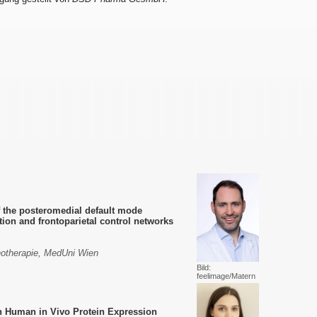
 the posteromedial default mode
tion and frontoparietal control networks
chotherapie, MedUni Wien
Bild:
feelimage/Matern
n Human in Vivo Protein Expression