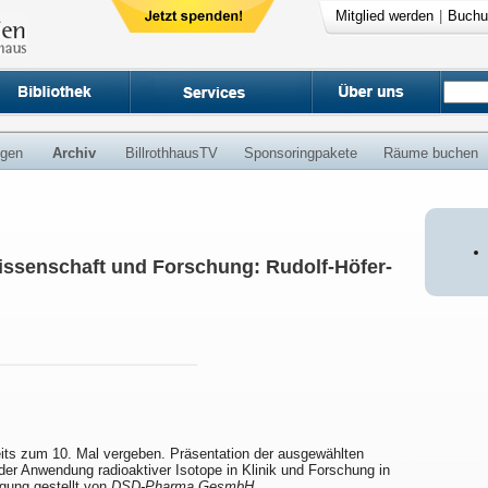
Mitglied werden
|
Buchu
ngen
Archiv
BillrothhausTV
Sponsoringpakete
Räume buchen
issenschaft und Forschung: Rudolf-Höfer-
eits zum 10. Mal vergeben. Präsentation der ausgewählten
r Anwendung radioaktiver Isotope in Klinik und Forschung in
ügung gestellt von
DSD-Pharma GesmbH
.