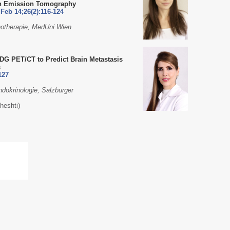
on Emission Tomography
Feb 14;26(2):116-124
chotherapie, MedUni Wien
FDG PET/CT to Predict Brain Metastasis
s
127
ndokrinologie, Salzburger
heshti)