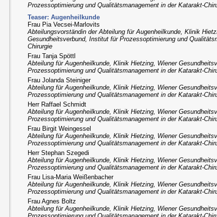
Prozessoptimierung und Qualitätsmanagement in der Katarakt-Chir
Teaser: Augenheilkunde
Frau Pia Vecsei-Marlovits
Abteilungsvorständin der Abteilung für Augenheilkunde, Klinik Hiet
Gesundheitsverbund, Institut für Prozessoptimierung und Qualität
Chirurgie
Frau Tanja Spöttl
Abteilung für Augenheilkunde, Klinik Hietzing, Wiener Gesundheitsve
Prozessoptimierung und Qualitätsmanagement in der Katarakt-Chir
Frau Jolanda Steiniger
Abteilung für Augenheilkunde, Klinik Hietzing, Wiener Gesundheitsve
Prozessoptimierung und Qualitätsmanagement in der Katarakt-Chir
Herr Raffael Schmidt
Abteilung für Augenheilkunde, Klinik Hietzing, Wiener Gesundheitsve
Prozessoptimierung und Qualitätsmanagement in der Katarakt-Chir
Frau Birgit Weingessel
Abteilung für Augenheilkunde, Klinik Hietzing, Wiener Gesundheitsve
Prozessoptimierung und Qualitätsmanagement in der Katarakt-Chir
Herr Stephan Szegedi
Abteilung für Augenheilkunde, Klinik Hietzing, Wiener Gesundheitsve
Prozessoptimierung und Qualitätsmanagement in der Katarakt-Chir
Frau Lisa-Maria Weißenbacher
Abteilung für Augenheilkunde, Klinik Hietzing, Wiener Gesundheitsve
Prozessoptimierung und Qualitätsmanagement in der Katarakt-Chir
Frau Agnes Boltz
Abteilung für Augenheilkunde, Klinik Hietzing, Wiener Gesundheitsve
Prozessoptimierung und Qualitätsmanagement in der Katarakt-Chir