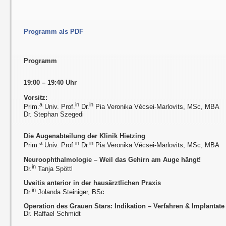
Programm als PDF
Programm
19:00 – 19:40 Uhr
Vorsitz:
a
in
in
Prim.
Univ. Prof.
Dr.
Pia Veronika Vécsei-Marlovits, MSc, MBA
Dr. Stephan Szegedi
Die Augenabteilung der Klinik Hietzing
a
in
in
Prim.
Univ. Prof.
Dr.
Pia Veronika Vécsei-Marlovits, MSc, MBA
Neuroophthalmologie – Weil das Gehirn am Auge hängt!
in
Dr.
Tanja Spöttl
Uveitis anterior in der hausärztlichen Praxis
in
Dr.
Jolanda Steiniger, BSc
Operation des Grauen Stars: Indikation – Verfahren & Implantat
Dr. Raffael Schmidt