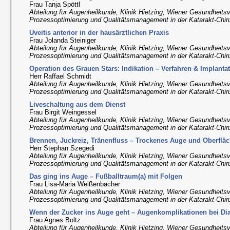
Frau Tanja Spöttl
Abteilung für Augenheilkunde, Klinik Hietzing, Wiener Gesundheitsve
Prozessoptimierung und Qualitätsmanagement in der Katarakt-Chir
Uveitis anterior in der hausärztlichen Praxis
Frau Jolanda Steiniger
Abteilung für Augenheilkunde, Klinik Hietzing, Wiener Gesundheitsve
Prozessoptimierung und Qualitätsmanagement in der Katarakt-Chir
Operation des Grauen Stars: Indikation – Verfahren & Implanta
Herr Raffael Schmidt
Abteilung für Augenheilkunde, Klinik Hietzing, Wiener Gesundheitsve
Prozessoptimierung und Qualitätsmanagement in der Katarakt-Chir
Liveschaltung aus dem Dienst
Frau Birgit Weingessel
Abteilung für Augenheilkunde, Klinik Hietzing, Wiener Gesundheitsve
Prozessoptimierung und Qualitätsmanagement in der Katarakt-Chir
Brennen, Juckreiz, Tränenfluss – Trockenes Auge und Oberfl
Herr Stephan Szegedi
Abteilung für Augenheilkunde, Klinik Hietzing, Wiener Gesundheitsve
Prozessoptimierung und Qualitätsmanagement in der Katarakt-Chir
Das ging ins Auge – Fußballtraum(a) mit Folgen
Frau Lisa-Maria Weißenbacher
Abteilung für Augenheilkunde, Klinik Hietzing, Wiener Gesundheitsve
Prozessoptimierung und Qualitätsmanagement in der Katarakt-Chir
Wenn der Zucker ins Auge geht – Augenkomplikationen bei Dia
Frau Agnes Boltz
Abteilung für Augenheilkunde, Klinik Hietzing, Wiener Gesundheitsve