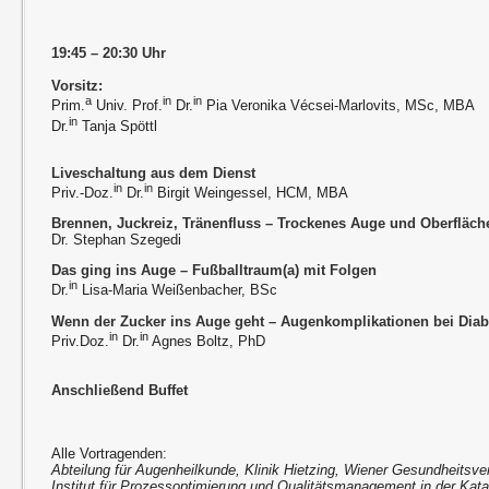
19:45 – 20:30 Uhr
Vorsitz:
a
in
in
Prim.
Univ. Prof.
Dr.
Pia Veronika Vécsei-Marlovits, MSc, MBA
in
Dr.
Tanja Spöttl
Liveschaltung aus dem Dienst
in
in
Priv.-Doz.
Dr.
Birgit Weingessel, HCM, MBA
Brennen, Juckreiz, Tränenfluss – Trockenes Auge und Oberfläc
Dr. Stephan Szegedi
Das ging ins Auge
–
Fußballtraum(a) mit Folgen
in
Dr.
Lisa-Maria Weißenbacher, BSc
Wenn der Zucker ins Auge geht – Augenkomplikationen bei Diab
in
in
Priv.Doz.
Dr.
Agnes Boltz, PhD
Anschließend Buffet
Alle Vortragenden:
Abteilung für Augenheilkunde, Klinik Hietzing, Wiener Gesundheitsve
Institut für Prozessoptimierung und Qualitätsmanagement in der Kata