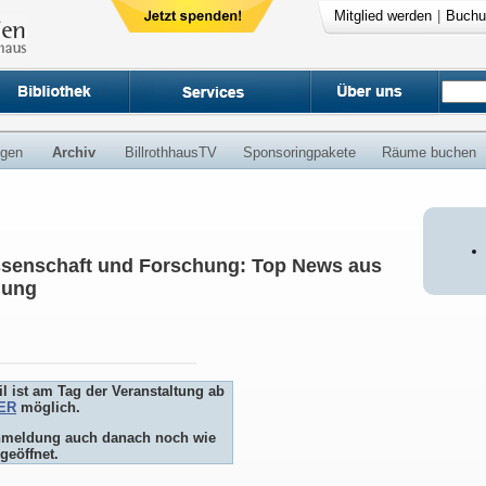
Mitglied werden
|
Buchu
ngen
Archiv
BillrothhausTV
Sponsoringpakete
Räume buchen
issenschaft und Forschung: Top News aus
hung
l ist am Tag der Veranstaltung ab
ER
möglich.
 Anmeldung auch danach noch wie
geöffnet.