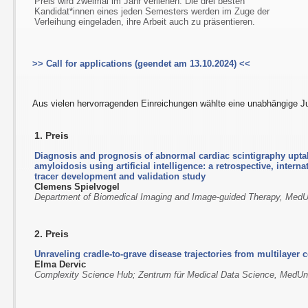
Preis wird zweimal im Jahr verliehen. Die drei besten
Kandidat*innen eines jeden Semesters werden im Zuge der
Verleihung eingeladen, ihre Arbeit auch zu präsentieren.
>> Call for applications (geendet am 13.10.2024) <<
Aus vielen hervorragenden Einreichungen wählte eine unabhängige Ju
1. Preis
Diagnosis and prognosis of abnormal cardiac scintigraphy upta
amyloidosis using artificial intelligence: a retrospective, interna
tracer development and validation study
Clemens Spielvogel
Department of Biomedical Imaging and Image-guided Therapy, Med
2. Preis
Unraveling cradle-to-grave disease trajectories from multilayer
Elma Dervic
Complexity Science Hub; Zentrum für Medical Data Science, MedUn