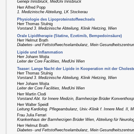
Genepi Innsbruck, MedUni Innsbruck
Herr Alfred Popp
1. Medizinische Abteilung, LK Stockerau
Physiologie des Lipoproteinstoffwechsels
Herr Thomas Stulnig
Vorstand 3. Medizinische Abteilung, Klinik Hietzing, Wien
Orale Lipidtherapie (Statine, Ezetimib, Bempedoinsäure)
Herr Helmut Brath
Diabetes- und Fettstoffwechselambulanz, Mein Gesundheitszentru
Lipide und Inflammation
Herr Johann Wojta
Leiter der Core Facilities, MedUni Wien
Teaser: Lange Nacht der Lipide in Kooperation mit der Choleste
Herr Thomas Stulnig
Vorstand 3. Medizinische Abteilung, Klinik Hietzing, Wien
Herr Johann Wojta
Leiter der Core Facilities, MedUni Wien
Herr Martin Clodi
Vorstand Abt. für Innere Medizin, Barmherzige Brüder Konventhospi
Herr Walter Speidl
Leitung Kardiolog. Pflegeambulanz, Univ.-Klinik f. Innere Med. II,
Frau Julia Ferrari
Krankenhaus der Barmherzigen Brüder Wien, Abteilung für Neurolo
Herr Helmut Brath
Diabetes- und Fettstoffwechselambulanz, Mein Gesundheitszentru