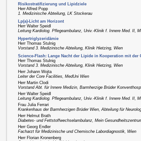
Risikostratifizierung und Lipidziele
Herr Alfred Popp
1. Medizinische Abteilung, LK Stockerau
Lp(a)-Licht am Horizont
Herr Walter Speidl
Leitung Kardiolog. Pflegeambulanz, Univ.-Klinik f. Innere Med. II,
Hypertriglyzeridämie
Herr Thomas Stulnig
Vorstand 3. Medizinische Abteilung, Klinik Hietzing, Wien
Science-Flash: Lange Nacht der Lipide in Kooperation mit der 
Herr Thomas Stulnig
Vorstand 3. Medizinische Abteilung, Klinik Hietzing, Wien
Herr Johann Wojta
Leiter der Core Facilities, MedUni Wien
Herr Martin Clodi
Vorstand Abt. für Innere Medizin, Barmherzige Brüder Konventhospi
Herr Walter Speidl
Leitung Kardiolog. Pflegeambulanz, Univ.-Klinik f. Innere Med. II,
Frau Julia Ferrari
Krankenhaus der Barmherzigen Brüder Wien, Abteilung für Neurolo
Herr Helmut Brath
Diabetes- und Fettstoffwechselambulanz, Mein Gesundheitszentru
Herr Georg Endler
Facharzt für Medizinische und Chemische Labordiagnostik, Wien
Herr Florian Kronenberg