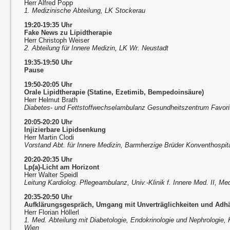
Herr Alfred Popp
1. Medizinische Abteilung, LK Stockerau
19:20-19:35 Uhr
Fake News zu Lipidtherapie
Herr Christoph Weiser
2. Abteilung für Innere Medizin, LK Wr. Neustadt
19:35-19:50 Uhr
Pause
19:50-20:05 Uhr
Orale Lipidtherapie (Statine, Ezetimib, Bempedoinsäure)
Herr Helmut Brath
Diabetes- und Fettstoffwechselambulanz Gesundheitszentrum Favori
20:05-20:20 Uhr
Injizierbare Lipidsenkung
Herr Martin Clodi
Vorstand Abt. für Innere Medizin, Barmherzige Brüder Konventhospita
20:20-20:35 Uhr
Lp(a)-Licht am Horizont
Herr Walter Speidl
Leitung Kardiolog. Pflegeambulanz, Univ.-Klinik f. Innere Med. II, M
20:35-20:50 Uhr
Aufklärungsgespräch, Umgang mit Unverträglichkeiten und Adh
Herr Florian Höllerl
1. Med. Abteilung mit Diabetologie, Endokrinologie und Nephrologie, 
Wien